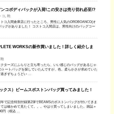
ンコボディバックが入荷!この安さは売り切れ必至!?
トコ
,
鞄
）コストコ入間倉庫店に行ったところ、男性に人気のOROBOANCO(オ
バッグがありました！ コストコ入間店は、男性向けのバッグコー
PLETE WORKSの新作買いました！詳しく紹介しま
,
鞄
レクターズにふらりと立ち寄ったら、いい感じのバッグがあるじゃ
のトートバッグを探していたんですが、色、柔らかさが求めていた
過ぎずちょうどい …
ノマックス）ビームスボストンバッグ買ってみました！
周年で記念特別付録第2弾でBEAMSのボストンバッグが付いてきま
しては確かめて見たくて。。。やはり買ってしまいました。雑誌＋
0円（税込 …