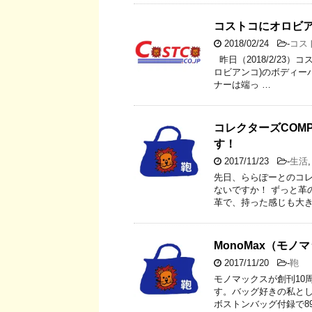
コストコにオロビア
2018/02/24
-
コス
昨日（2018/2/23
ロビアンコ)のボディー
ナーは端っ …
コレクターズCOM
す！
2017/11/23
-
生活
先日、ららぽーとのコ
ないですか！ ずっと革
革で、持った感じも大き
MonoMax（モ
2017/11/20
-
鞄
モノマックスが創刊10
す。バッグ好きの私と
ボストンバッグ付録で89