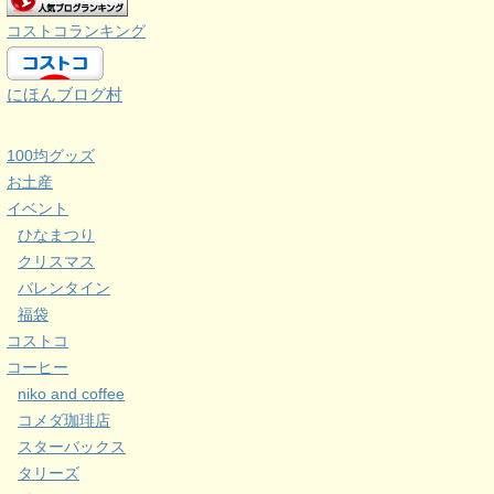
コストコランキング
にほんブログ村
100均グッズ
お土産
イベント
ひなまつり
クリスマス
バレンタイン
福袋
コストコ
コーヒー
niko and coffee
コメダ珈琲店
スターバックス
タリーズ