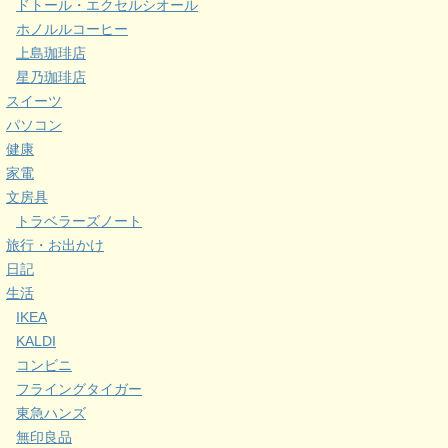
ドトール・エクセルシオール
ホノルルコーヒー
上島珈琲店
星乃珈琲店
スイーツ
パソコン
健康
家電
文房具
トラベラーズノート
旅行・お出かけ
日記
生活
IKEA
KALDI
コンビニ
フライングタイガー
東急ハンズ
無印良品