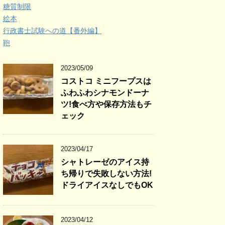
糖質制限
絵本
行政書士試験への道【番外編】
鞄
2023/05/09
コストコ ミニフープスは
ふわふわシナモンドーナ
ツ!食べ方や保存方法もチ
ェック
2023/04/17
シャトレーゼのアイス持
ち帰りで失敗しない方法!
ドライアイスなしでもOK
2023/04/12