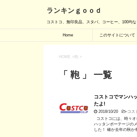
ランキンｇｏｏｄ
コストコ、無印良品、スタバ、コーヒー、100均
Home
このサイトについて
HOME
>
鞄
>
「 鞄 」 一覧
コストコでマンハッ
たよ!
2018/10/20
-
コス
コストコには、時々オ
ハッタンポーテージの
した！ 確か去年の秋か