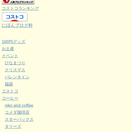
コストコランキング
にほんブログ村
100均グッズ
お土産
イベント
ひなまつり
クリスマス
バレンタイン
福袋
コストコ
コーヒー
niko and coffee
コメダ珈琲店
スターバックス
タリーズ