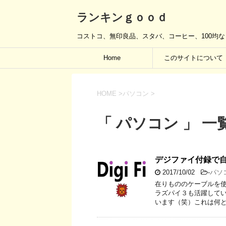
ランキンｇｏｏｄ
コストコ、無印良品、スタバ、コーヒー、100均
Home
このサイトについて
HOME
>
パソコン
>
「 パソコン 」 一
デジファイ付録で
2017/10/02
-
パソ
在りもののケーブルを
ラズパイ３も活躍してい
います（笑）これは何と