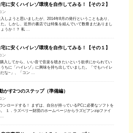
自宅に安くハイレゾ環境を自作してみる！【その２】
コン
入しようと思いましたが、2014年8月の発行ということもあり、
した。しかし、近所の書店では特集を組んでいて数冊まだありまし
ょうか！？ 私 …
自宅に安くハイレゾ環境を自作してみる！【その１】
コン
を購入してから、いい音で音楽を聴きたいという欲求にかられてい
るうちに「ハイレゾ」に興味を持ち出していました。「でもハイレ
だな~」、「コン …
動かす2つのステップ（準備編）
コン
トダウンロードする！ まずは、自分が持っているPCに必要なソフトを
。 １．ラズベリー財団のホームページからラズビアンzipファイ
 …