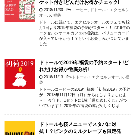
ケット付き!どんだけお得かチェック!
2018/11/30
-
コーヒー
,
ドトール・エクセルシ
オール
,
福袋
ドトールに続いて、エクセルシオールカフェでも12
月1日より2019年福袋の予約がスタート！ 2018年の
エクセルシオールカフェの福袋は、バリューカード
が入っているかも！？というお楽しみがついていま
した …
ドトールで2019年福袋の予約スタート!ど
れだけお得か徹底分析!
2018/11/13
-
ドトール・エクセルシオール
,
福
袋
ドトールコーヒーの2019年福袋「初荷2019」の予約
が、2018年11月12日（月）からはじまりましたよ
～！ 今年も、1セットに1枚「運だめしくじ」がつ
いています！ 2018年の福袋の運だめしくじは …
ドトールも桜メニューでスタバに対
抗！？ピンクのミルクレープも限定発