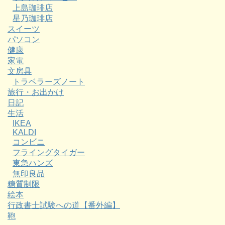
上島珈琲店
星乃珈琲店
スイーツ
パソコン
健康
家電
文房具
トラベラーズノート
旅行・お出かけ
日記
生活
IKEA
KALDI
コンビニ
フライングタイガー
東急ハンズ
無印良品
糖質制限
絵本
行政書士試験への道【番外編】
鞄