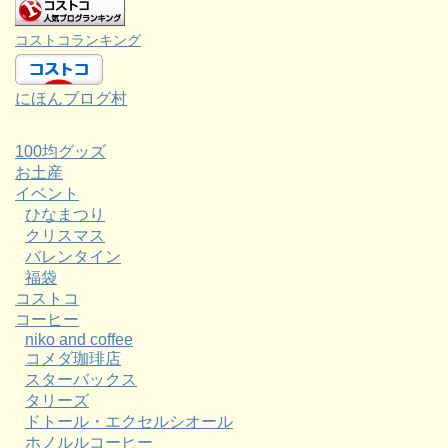
コストコランキング
にほんブログ村
100均グッズ
お土産
イベント
ひなまつり
クリスマス
バレンタイン
福袋
コストコ
コーヒー
niko and coffee
コメダ珈琲店
スターバックス
タリーズ
ドトール・エクセルシオール
ホノルルコーヒー