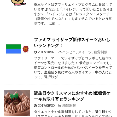
※本サイトはアフィリエイトプログラムに参加して
います あなたは「ハイレジ」って聞いたことありま
すか？ 「ハイレジ」とは「レジスタントスターチ
（難消化性でんぷん）」を多く含んでいるという意
味です。 以前 …
ファミマ ライザップ新作スイーツおいし
いランキング！
2017/10/07
-
コンビニ
,
スイーツ
,
糖質制限
ファミリーマートでライザップとコラボした新作ス
イーツが発売になりました！ 最近はコンビニでも、
糖質コントロールのためのパンやスイーツを売って
いて、血糖値を気にする人やダイエット中の人にと
って、選択肢が …
誕生日やクリスマスにおすすめ!低糖質ケ
ーキお取り寄せランキング
2017/09/30
-
糖質制限
ダイエット中や食事制限をしていると、誕生日やク
リスマスもケーキを我慢しなくちゃならなくて辛い