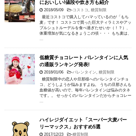
においしい!値段や炊き方も紹介
2018/05/09
-
コストコ
,
糖質制限
最近コストコで購入してハマっているのが「もち
麦」です！ コストコで買った巨大ティラミスやアッ
プルシュトルーデルを食べ過ぎたせいか（！？）、
体重増加が気になるきょうこの頃・・・ もち麦は、
…
低糖質チョコレート バレンタインに人気
の通販ランキング発表!
2018/01/06
-
バレンタイン
,
糖質制限
糖質制限中の恋人や旦那様へのバレンタインチョ
コ、どうしようか悩みますよね。 うちの旦那さんも
血糖値が高いので、毎年バレンタインは悩みのタネ
です。。 せっかくのバレンタインだからチョコレー
…
ハイレジダイエット「スーパー大麦バー
リーマックス」おすすめ5選
2017/12/23
-
糖質制限