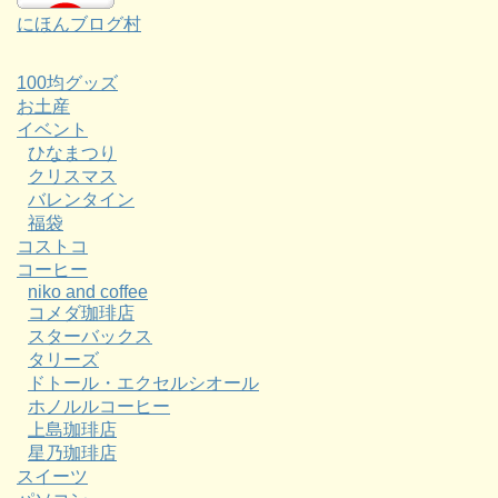
にほんブログ村
100均グッズ
お土産
イベント
ひなまつり
クリスマス
バレンタイン
福袋
コストコ
コーヒー
niko and coffee
コメダ珈琲店
スターバックス
タリーズ
ドトール・エクセルシオール
ホノルルコーヒー
上島珈琲店
星乃珈琲店
スイーツ