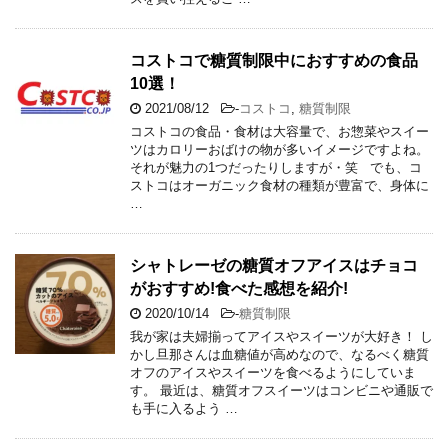
コストコで糖質制限中におすすめの食品
10選！
2021/08/12
-
コストコ
,
糖質制限
コストコの食品・食材は大容量で、お惣菜やスイー
ツはカロリーおばけの物が多いイメージですよね。
それが魅力の1つだったりしますが・笑 でも、コ
ストコはオーガニック食材の種類が豊富で、身体に
…
シャトレーゼの糖質オフアイスはチョコ
がおすすめ!食べた感想を紹介!
2020/10/14
-
糖質制限
我が家は夫婦揃ってアイスやスイーツが大好き！ し
かし旦那さんは血糖値が高めなので、なるべく糖質
オフのアイスやスイーツを食べるようにしていま
す。 最近は、糖質オフスイーツはコンビニや通販で
も手に入るよう …