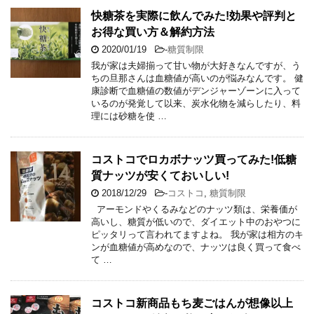
快糖茶を実際に飲んでみた!効果や評判と
お得な買い方＆解約方法
2020/01/19
-
糖質制限
我が家は夫婦揃って甘い物が大好きなんですが、う
ちの旦那さんは血糖値が高いのが悩みなんです。 健
康診断で血糖値の数値がデンジャーゾーンに入って
いるのが発覚して以来、炭水化物を減らしたり、料
理には砂糖を使 …
コストコでロカボナッツ買ってみた!低糖
質ナッツが安くておいしい!
2018/12/29
-
コストコ
,
糖質制限
アーモンドやくるみなどのナッツ類は、栄養価が
高いし、糖質が低いので、ダイエット中のおやつに
ピッタリって言われてますよね。 我が家は相方のキ
ンが血糖値が高めなので、ナッツは良く買って食べ
て …
コストコ新商品もち麦ごはんが想像以上