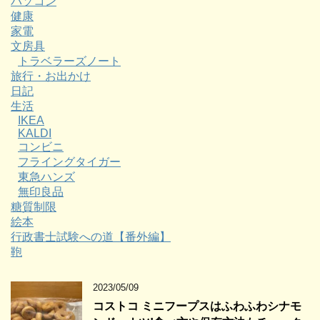
パソコン
健康
家電
文房具
トラベラーズノート
旅行・お出かけ
日記
生活
IKEA
KALDI
コンビニ
フライングタイガー
東急ハンズ
無印良品
糖質制限
絵本
行政書士試験への道【番外編】
鞄
2023/05/09
コストコ ミニフープスはふわふわシナモ