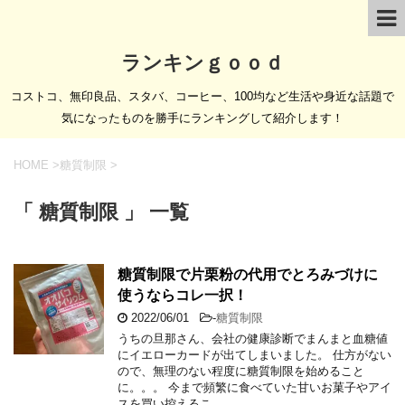
ランキンｇｏｏｄ
コストコ、無印良品、スタバ、コーヒー、100均など生活や身近な話題で
気になったものを勝手にランキングして紹介します！
HOME
>
糖質制限
>
「 糖質制限 」 一覧
糖質制限で片栗粉の代用でとろみづけに
使うならコレ一択！
2022/06/01
-
糖質制限
うちの旦那さん、会社の健康診断でまんまと血糖値
にイエローカードが出てしまいました。 仕方がない
ので、無理のない程度に糖質制限を始めること
に。。。 今まで頻繁に食べていた甘いお菓子やアイ
スを買い控えるこ …