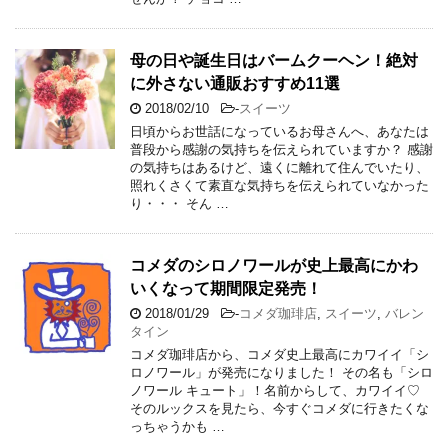
母の日や誕生日はバームクーヘン！絶対
に外さない通販おすすめ11選
2018/02/10
-
スイーツ
日頃からお世話になっているお母さんへ、あなたは
普段から感謝の気持ちを伝えられていますか？ 感謝
の気持ちはあるけど、遠くに離れて住んでいたり、
照れくさくて素直な気持ちを伝えられていなかった
り・・・ そん …
コメダのシロノワールが史上最高にかわ
いくなって期間限定発売！
2018/01/29
-
コメダ珈琲店
,
スイーツ
,
バレン
タイン
コメダ珈琲店から、コメダ史上最高にカワイイ「シ
ロノワール」が発売になりました！ その名も「シロ
ノワール キュート」！名前からして、カワイイ♡
そのルックスを見たら、今すぐコメダに行きたくな
っちゃうかも …