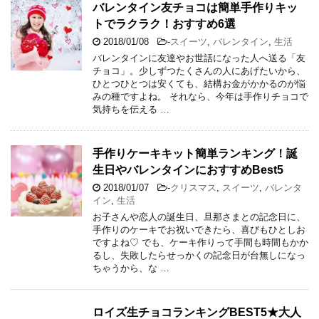
バレンタイン友チョコは簡単手作りキッ
トでラクラク！おすすめ6選
2018/01/08
-
スイーツ
,
バレンタイン
,
生活
バレンタインに友達やお世話になった人へ送る「友
チョコ」。少しずつたくさんの人にあげたいから、
ひとつひとつは安くても、結構お金がかかるのが悩
みの種ですよね。 それなら、今年は手作りチョコで
気持ちを伝える …
手作りケーキキット簡単ランキング！誕
生日やバレンタインにおすすめBest5
2018/01/07
-
クリスマス
,
スイーツ
,
バレンタ
イン
,
生活
お子さんや恋人の誕生日、旦那さまとの記念日に、
手作りのケーキでお祝いできたら、喜びもひとしお
ですよね♡ でも、ケーキ作りって手間も時間もかか
るし、失敗したらせっかくの記念日が台無しになっ
ちゃうから、な …
ロイズ生チョコランキングBEST5★大人