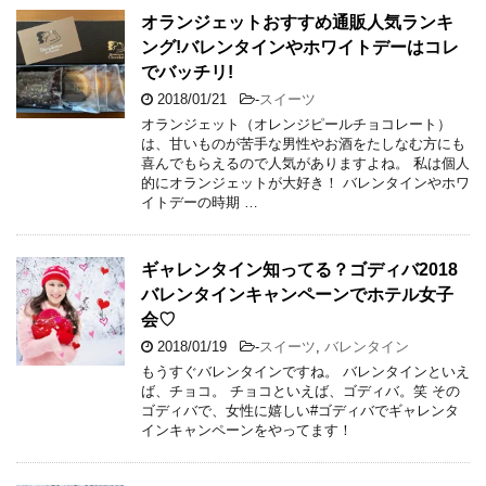
オランジェットおすすめ通販人気ランキ
ング!バレンタインやホワイトデーはコレ
でバッチリ!
2018/01/21
-
スイーツ
オランジェット（オレンジピールチョコレート）
は、甘いものが苦手な男性やお酒をたしなむ方にも
喜んでもらえるので人気がありますよね。 私は個人
的にオランジェットが大好き！ バレンタインやホワ
イトデーの時期 …
ギャレンタイン知ってる？ゴディバ2018
バレンタインキャンペーンでホテル女子
会♡
2018/01/19
-
スイーツ
,
バレンタイン
もうすぐバレンタインですね。 バレンタインといえ
ば、チョコ。 チョコといえば、ゴディバ。笑 その
ゴディバで、女性に嬉しい#ゴディバでギャレンタ
インキャンペーンをやってます！