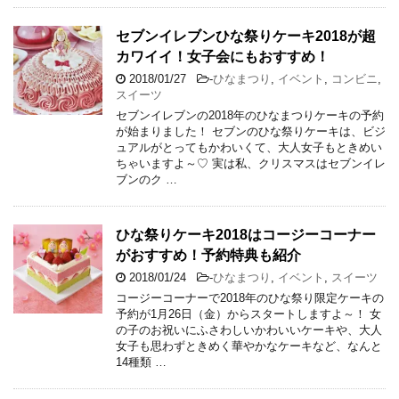
セブンイレブンひな祭りケーキ2018が超
カワイイ！女子会にもおすすめ！
2018/01/27
-
ひなまつり
,
イベント
,
コンビニ
,
スイーツ
セブンイレブンの2018年のひなまつりケーキの予約
が始まりました！ セブンのひな祭りケーキは、ビジ
ュアルがとってもかわいくて、大人女子もときめい
ちゃいますよ～♡ 実は私、クリスマスはセブンイレ
ブンのク …
ひな祭りケーキ2018はコージーコーナー
がおすすめ！予約特典も紹介
2018/01/24
-
ひなまつり
,
イベント
,
スイーツ
コージーコーナーで2018年のひな祭り限定ケーキの
予約が1月26日（金）からスタートしますよ～！ 女
の子のお祝いにふさわしいかわいいケーキや、大人
女子も思わずときめく華やかなケーキなど、なんと
14種類 …