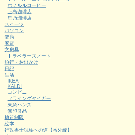
ホノルルコーヒー
上島珈琲店
星乃珈琲店
スイーツ
パソコン
健康
家電
文房具
トラベラーズノート
旅行・お出かけ
日記
生活
IKEA
KALDI
コンビニ
フライングタイガー
東急ハンズ
無印良品
糖質制限
絵本
行政書士試験への道【番外編】