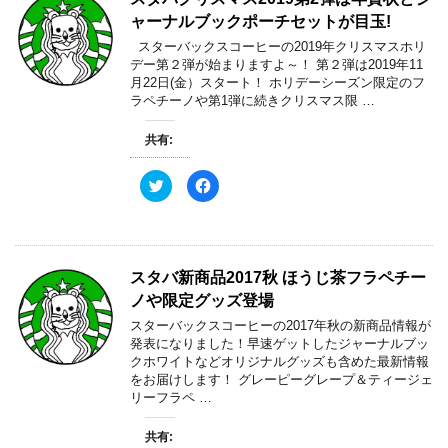
i
で
ウ
t
共
で
ャーナルブックポーチセットが目玉!
t
有
開
e
す
き
スターバックスコーヒーの2019年クリスマスホリ
r
る
ま
で
に
す
デー第２弾が始まりますよ～！ 第２弾は2019年11
共
は
)
月22日(金）スタート！ ホリデーシーズン限定のフ
有
ク
(
リ
ラペチーノや第1弾に続きクリスマス限 …
新
ッ
し
ク
い
し
共有:
ウ
て
ィ
く
ン
だ
ド
さ
ク
F
ウ
い
リ
a
で
(
ッ
c
開
新
ク
e
き
し
し
b
ま
い
て
o
す
ウ
T
o
)
ィ
w
k
スタバ新商品2017秋 ほうじ茶フラペチー
ン
i
で
ド
t
共
ノや限定グッズ登場
ウ
t
有
で
e
す
開
スターバックスコーヒーの2017年秋の新商品情報が
r
る
き
で
に
発表になりました！早速ゲットしたジャーナルブッ
ま
共
は
す
クホワイトなどオリジナルグッズも含めた最新情報
有
ク
)
(
リ
をお届けします！ グレーピーグレープ＆ティージェ
新
ッ
リーフラペ …
し
ク
い
し
ウ
て
ィ
く
共有:
ン
だ