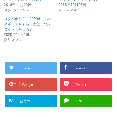
(
リ
2018年11月22日
2018年10月25日
新
ッ
し
ク
スターバックス
クリスマス
い
し
ウ
て
ィ
く
スタバホリデー2020キャンバ
ン
だ
スポーチをもらう方法は?い
ド
さ
ウ
い
つからもらえる?
で
(
開
新
2020年11月18日
き
し
クリスマス
ま
い
す
ウ
)
ィ
ン
ド
ウ
で
開
き
Twitter
Facebook
ま
す
)
Google+
Pocket
B!
はてブ
LINE