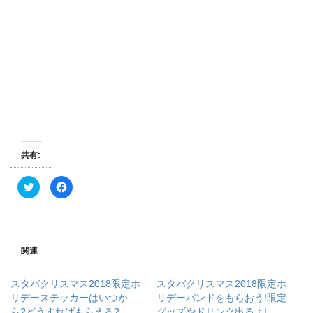
共有:
ク
F
リ
a
ッ
c
ク
e
し
b
て
o
T
o
w
k
関連
i
で
t
共
t
有
e
す
スタバクリスマス2018限定ホ
スタバクリスマス2018限定ホ
r
る
で
に
リデーステッカーはいつか
リデーバンドをもらおう!限定
共
は
ら?どうすればもらえる?
有
ク
グッズやドリンク出るよ!