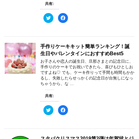
共有:
ク
F
リ
a
ッ
c
ク
e
し
b
て
o
T
o
w
k
手作りケーキキット簡単ランキング！誕
i
で
t
共
生日やバレンタインにおすすめBest5
t
有
e
す
お子さんや恋人の誕生日、旦那さまとの記念日に、
r
る
で
に
手作りのケーキでお祝いできたら、喜びもひとしお
共
は
ですよね♡ でも、ケーキ作りって手間も時間もかか
有
ク
(
リ
るし、失敗したらせっかくの記念日が台無しになっ
新
ッ
ちゃうから、な …
し
ク
い
し
ウ
て
ィ
く
共有:
ン
だ
ド
さ
ウ
い
ク
F
で
(
リ
a
開
新
ッ
c
き
し
ク
e
ま
い
し
b
す
ウ
て
o
)
ィ
T
o
ン
w
k
ド
スタバクリスマス2019第2弾は年賀状とジ