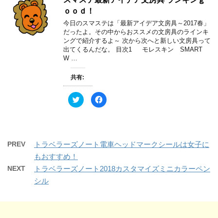
i
で
ウ
t
共
で
ｏｏｄ！
t
有
開
e
す
き
今日のスマステは「最新アイデア文房具～2017春」
r
る
ま
で
に
す
だったよ。その中からおススメの文房具のラインキ
共
は
)
ングで紹介するよ～ 次から次へと新しい文房具って
有
ク
(
リ
出てくるんだな。 目次1 モレスキン SMART
新
ッ
W …
し
ク
い
し
ウ
て
ィ
く
共有:
ン
だ
ド
さ
ウ
い
ク
F
で
(
リ
a
開
新
ッ
c
き
し
ク
e
ま
い
し
b
す
ウ
て
o
)
ィ
T
o
ン
w
k
ド
PREV
トラベラーズノート電車ヘッドマークシールは女子に
i
で
ウ
t
共
で
もおすすめ！
t
有
開
e
す
き
NEXT
トラベラーズノート2018カスタマイズミニカラーペン
r
る
ま
で
に
す
シル
共
は
)
有
ク
(
リ
新
ッ
し
ク
い
し
ウ
て