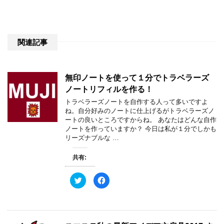
関連記事
無印ノートを使って１分でトラベラーズ
ノートリフィルを作る！
トラベラーズノートを自作する人って多いですよ
ね。自分好みのノートに仕上げるがトラベラーズノ
ートの良いところですからね。 あなたはどんな自作
ノートを作っていますか？ 今日は私が１分でしかも
リーズナブルな …
共有:
ク
F
リ
a
ッ
c
ク
e
し
b
て
o
T
o
w
k