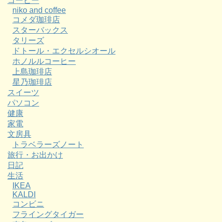
コーヒー
niko and coffee
コメダ珈琲店
スターバックス
タリーズ
ドトール・エクセルシオール
ホノルルコーヒー
上島珈琲店
星乃珈琲店
スイーツ
パソコン
健康
家電
文房具
トラベラーズノート
旅行・お出かけ
日記
生活
IKEA
KALDI
コンビニ
フライングタイガー