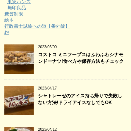
東急ハンズ
無印良品
糖質制限
絵本
行政書士試験への道【番外編】
鞄
2023/05/09
コストコ ミニフープスはふわふわシナモ
ンドーナツ!食べ方や保存方法もチェック
2023/04/17
シャトレーゼのアイス持ち帰りで失敗し
ない方法!ドライアイスなしでもOK
2023/04/12