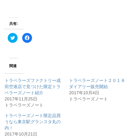
共有:
ク
F
リ
a
ッ
c
ク
e
し
b
て
o
T
o
w
k
関連
i
で
t
共
t
有
e
す
トラベラーズファクトリー成
トラベラーズノート２０１８
r
る
で
に
田空港店で見つけた限定トラ
ダイアリー販売開始
共
は
ベラーズノート紹介
有
ク
2017年10月4日
(
リ
2017年11月25日
トラベラーズノート
新
ッ
し
ク
トラベラーズノート
い
し
ウ
て
ィ
く
トラベラーズノート限定品買
ン
だ
うなら東京駅グランスタ丸の
ド
さ
ウ
い
内！
で
(
開
新
2017年10月21日
き
し