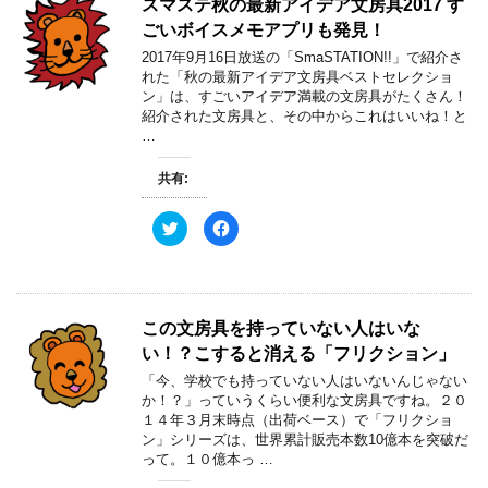
スマステ秋の最新アイデア文房具2017 す
i
で
t
共
ごいボイスメモアプリも発見！
t
有
e
す
2017年9月16日放送の「SmaSTATION!!」で紹介さ
r
る
で
に
れた「秋の最新アイデア文房具ベストセレクショ
共
は
ン」は、すごいアイデア満載の文房具がたくさん！
有
ク
(
リ
紹介された文房具と、その中からこれはいいね！と
新
ッ
…
し
ク
い
し
ウ
て
ィ
く
共有:
ン
だ
ド
さ
ウ
い
ク
F
で
(
リ
a
開
新
ッ
c
き
し
ク
e
ま
い
し
b
す
ウ
て
o
)
ィ
T
o
ン
w
k
ド
この文房具を持っていない人はいな
i
で
ウ
t
共
で
い！？こすると消える「フリクション」
t
有
開
e
す
き
「今、学校でも持っていない人はいないんじゃない
r
る
ま
で
に
す
か！？」っていうくらい便利な文房具ですね。２０
共
は
)
１４年３月末時点（出荷ベース）で「フリクショ
有
ク
(
リ
ン」シリーズは、世界累計販売本数10億本を突破だ
新
ッ
って。１０億本っ …
し
ク
い
し
ウ
て