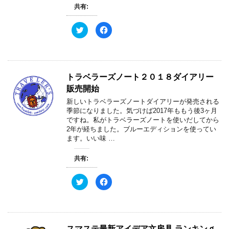
ィ
く
共有:
ン
だ
ド
さ
ウ
い
ク
F
で
(
リ
a
開
新
ッ
c
き
し
ク
e
ま
い
し
b
す
ウ
て
o
)
ィ
T
o
ン
w
k
ド
トラベラーズノート２０１８ダイアリー
i
で
ウ
t
共
で
販売開始
t
有
開
e
す
き
新しいトラベラーズノートダイアリーが発売される
r
る
ま
で
に
す
季節になりました。気づけば2017年ももう後3ヶ月
共
は
)
ですね。私がトラベラーズノートを使いだしてから
有
ク
(
リ
2年が経ちました。ブルーエディションを使ってい
新
ッ
ます。いい味 …
し
ク
い
し
ウ
て
ィ
く
共有:
ン
だ
ド
さ
ウ
い
ク
F
で
(
リ
a
開
新
ッ
c
き
し
ク
e
ま
い
し
b
す
ウ
て
o
)
ィ
T
o
ン
w
k
ド
スマステ最新アイデア文房具 ランキンｇ