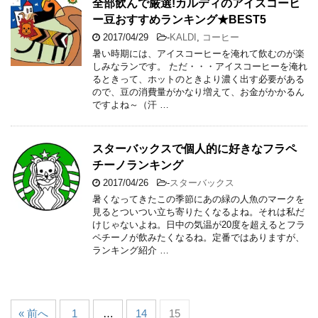
全部飲んで厳選!カルディのアイスコーヒ
ー豆おすすめランキング★BEST5
2017/04/29
-
KALDI
,
コーヒー
暑い時期には、アイスコーヒーを淹れて飲むのが楽
しみなランです。 ただ・・・アイスコーヒーを淹れ
るときって、ホットのときより濃く出す必要がある
ので、豆の消費量がかなり増えて、お金がかかるん
ですよね～（汗 …
スターバックスで個人的に好きなフラペ
チーノランキング
2017/04/26
-
スターバックス
暑くなってきたこの季節にあの緑の人魚のマークを
見るとついつい立ち寄りたくなるよね。それは私だ
けじゃないよね。日中の気温が20度を超えるとフラ
ペチーノが飲みたくなるね。定番ではありますが、
ランキング紹介 …
« 前へ
1
…
14
15