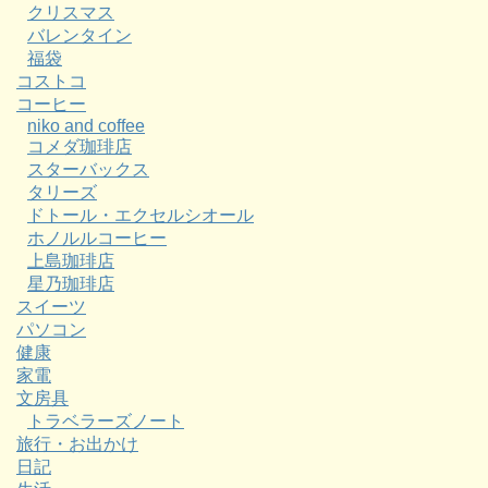
クリスマス
バレンタイン
福袋
コストコ
コーヒー
niko and coffee
コメダ珈琲店
スターバックス
タリーズ
ドトール・エクセルシオール
ホノルルコーヒー
上島珈琲店
星乃珈琲店
スイーツ
パソコン
健康
家電
文房具
トラベラーズノート
旅行・お出かけ
日記