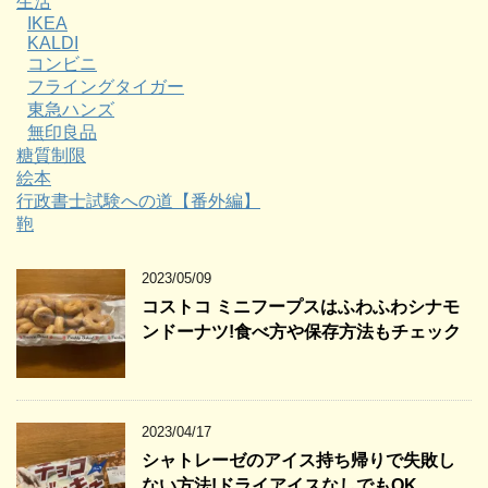
生活
IKEA
KALDI
コンビニ
フライングタイガー
東急ハンズ
無印良品
糖質制限
絵本
行政書士試験への道【番外編】
鞄
2023/05/09
コストコ ミニフープスはふわふわシナモ
ンドーナツ!食べ方や保存方法もチェック
2023/04/17
シャトレーゼのアイス持ち帰りで失敗し
ない方法!ドライアイスなしでもOK