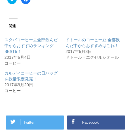
リ
a
ッ
c
ク
e
し
b
て
o
T
o
w
k
関連
i
で
t
共
t
有
e
す
スタバコーヒー豆全部飲んだ
ドトールのコーヒー豆 全部飲
r
る
で
に
中からおすすめランキング
んだ中からおすすめはこれ！
共
は
BEST5！
有
ク
2017年5月3日
(
リ
2017年5月4日
ドトール・エクセルシオール
新
ッ
し
ク
コーヒー
い
し
ウ
て
ィ
く
カルディコーヒーの日バッグ
ン
だ
を数量限定発売！
ド
さ
ウ
い
2017年9月20日
で
(
開
新
コーヒー
き
し
ま
い
す
ウ
)
ィ
ン
ド
ウ
で
開
Twitter
Facebook
き
ま