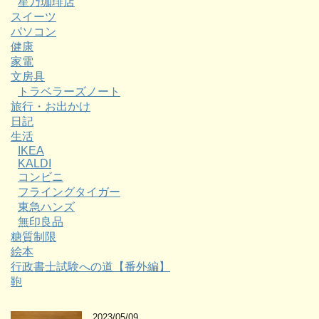
星乃珈琲店
スイーツ
パソコン
健康
家電
文房具
トラベラーズノート
旅行・お出かけ
日記
生活
IKEA
KALDI
コンビニ
フライングタイガー
東急ハンズ
無印良品
糖質制限
絵本
行政書士試験への道【番外編】
鞄
2023/05/09