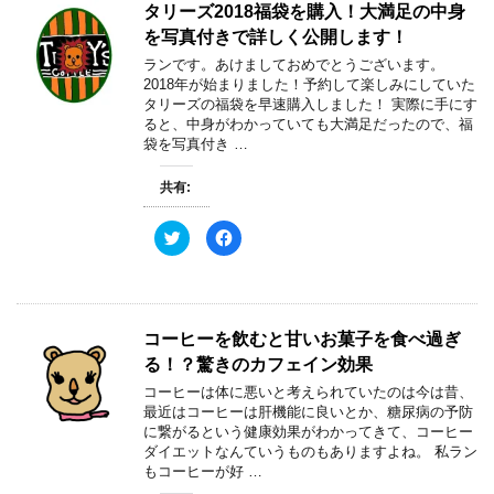
タリーズ2018福袋を購入！大満足の中身
を写真付きで詳しく公開します！
ランです。あけましておめでとうございます。
2018年が始まりました！予約して楽しみにしていた
タリーズの福袋を早速購入しました！ 実際に手にす
ると、中身がわかっていても大満足だったので、福
袋を写真付き …
共有:
ク
F
リ
a
ッ
c
ク
e
し
b
て
o
T
o
w
k
コーヒーを飲むと甘いお菓子を食べ過ぎ
i
で
t
共
る！？驚きのカフェイン効果
t
有
e
す
コーヒーは体に悪いと考えられていたのは今は昔、
r
る
で
に
最近はコーヒーは肝機能に良いとか、糖尿病の予防
共
は
に繋がるという健康効果がわかってきて、コーヒー
有
ク
(
リ
ダイエットなんていうものもありますよね。 私ラン
新
ッ
もコーヒーが好 …
し
ク
い
し