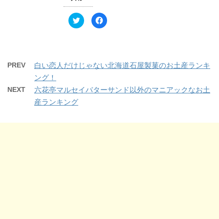
ン
だ
ド
さ
ウ
い
ク
F
で
(
リ
a
開
新
ッ
c
き
し
ク
e
ま
い
し
b
す
ウ
て
o
)
ィ
T
o
ン
w
k
ド
PREV
白い恋人だけじゃない北海道石屋製菓のお土産ランキ
i
で
ウ
t
共
で
ング！
t
有
開
e
す
き
NEXT
六花亭マルセイバターサンド以外のマニアックなお土
r
る
ま
で
に
す
産ランキング
共
は
)
有
ク
(
リ
新
ッ
し
ク
い
し
ウ
て
ィ
く
ン
だ
ド
さ
ウ
い
で
(
開
新
き
し
ま
い
す
ウ
)
ィ
ン
ド
ウ
で