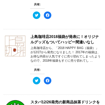
ウ
て
ィ
く
共有:
ン
だ
ド
さ
ウ
い
ク
F
で
(
リ
a
開
新
ッ
c
き
し
ク
e
ま
い
し
b
す
ウ
て
o
)
ィ
T
o
ン
w
k
ド
上島珈琲店2018福袋が発表に！オリジナ
i
で
ウ
t
共
で
ルグッズもついてハッピー間違いなし
t
有
開
e
す
き
上島珈琲店から、「2018 HAPPY BAG（福袋）」
r
る
ま
で
に
す
が12/27から発売になりました！ 2017年の福袋は、
共
は
)
お得な内容が人気ですぐに売り切れてしまったよう
有
ク
(
リ
なので、2018年福袋もすぐに売り切れてし …
新
ッ
し
ク
い
し
共有:
ウ
て
ィ
く
ン
だ
ド
さ
ク
F
ウ
い
リ
a
で
(
ッ
c
開
新
ク
e
き
し
し
b
ま
い
て
o
す
ウ
T
o
)
ィ
w
k
スタバ12/26発売の新商品抹茶ドリンクを
ン
i
で
ド