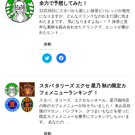
t
共
全力で予想してみた！
ウ
t
有
で
e
す
開
12月26日にスタバから新しい抹茶ビバレッジが発売
r
る
き
で
に
になりますが、どんなドリンクなのかまだ謎に包ま
ま
共
は
す
れたままです。 気になりますよね～！？ 抹茶と意
有
ク
)
(
リ
外な素材を組み合わせたドリンクで、ヒントが書か
新
ッ
れたヒント …
し
ク
い
し
ウ
て
ィ
く
共有:
ン
だ
ド
さ
ウ
い
ク
F
で
(
リ
a
開
新
ッ
c
き
し
ク
e
ま
い
し
b
す
ウ
て
o
)
ィ
T
o
ン
w
k
ド
スタバ タリーズ エクセ 星乃 秋の限定カ
i
で
ウ
t
共
で
フェメニューランキング ！
t
有
開
e
す
き
スタバ、タリーズ、エクセルシオール、星乃珈琲店
r
る
ま
で
に
す
の秋のカフェメニューが出そろいました！ 各お店自
共
は
)
慢のマロン、パンプキン、さつまいもなどを使った
有
ク
(
リ
限定カフェメニューを勝手にランキングしちゃいま
新
ッ
す。 あなたの …
し
ク
い
し
ウ
て
ィ
く
共有: