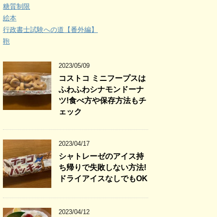
糖質制限
絵本
行政書士試験への道【番外編】
鞄
2023/05/09
コストコ ミニフープスは
ふわふわシナモンドーナ
ツ!食べ方や保存方法もチ
ェック
2023/04/17
シャトレーゼのアイス持
ち帰りで失敗しない方法!
ドライアイスなしでもOK
2023/04/12