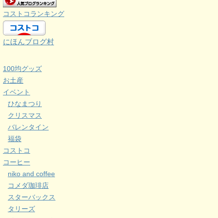
コストコランキング
にほんブログ村
100均グッズ
お土産
イベント
ひなまつり
クリスマス
バレンタイン
福袋
コストコ
コーヒー
niko and coffee
コメダ珈琲店
スターバックス
タリーズ