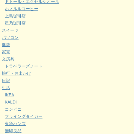
ドトール・エクセルシオール
ホノルルコーヒー
上島珈琲店
星乃珈琲店
スイーツ
パソコン
健康
家電
文房具
トラベラーズノート
旅行・お出かけ
日記
生活
IKEA
KALDI
コンビニ
フライングタイガー
東急ハンズ
無印良品