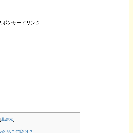
スポンサードリンク
[
非表示
]
な商品？値段は？