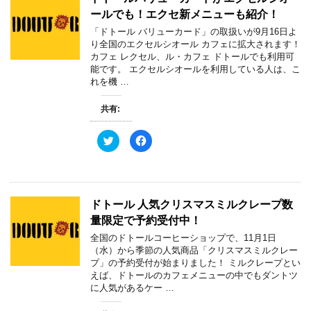
ウ
t
共
で
ールでも！エクセ新メニューも紹介！
t
有
開
e
す
き
「ドトール バリューカード」の取扱いが9月16日よ
r
る
ま
で
に
す
り全国のエクセルシオール カフェに拡大されます！
共
は
)
カフェ レクセル、ル・カフェ ドトールでも利用可
有
ク
(
リ
能です。 エクセルシオールを利用している人は、こ
新
ッ
れを機 …
し
ク
い
し
ウ
て
ィ
く
共有:
ン
だ
ド
さ
ウ
い
ク
F
で
(
リ
a
開
新
ッ
c
き
し
ク
e
ま
い
し
b
す
ウ
て
o
)
ィ
T
o
ン
w
k
ド
ドトール 人気クリスマスミルクレープ数
i
で
ウ
t
共
で
量限定で予約受付中！
t
有
開
e
す
き
全国のドトールコーヒーショップで、11月1日
r
る
ま
で
に
す
（水）から季節の人気商品「クリスマスミルクレー
共
は
)
プ」の予約受付が始まりました！ ミルクレープとい
有
ク
(
リ
えば、ドトールのカフェメニューの中でもダントツ
新
ッ
に人気があるケー …
し
ク
い
し
ウ
て