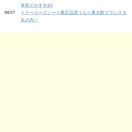
t
共
で
本気でおすすめ!
t
有
開
e
す
き
NEXT
トラベラーズノート限定品買うなら東京駅グランスタ
r
る
ま
で
に
す
丸の内！
共
は
)
有
ク
(
リ
新
ッ
し
ク
い
し
ウ
て
ィ
く
ン
だ
ド
さ
ウ
い
で
(
開
新
き
し
ま
い
す
ウ
)
ィ
ン
ド
ウ
で
開
き
ま
す
)