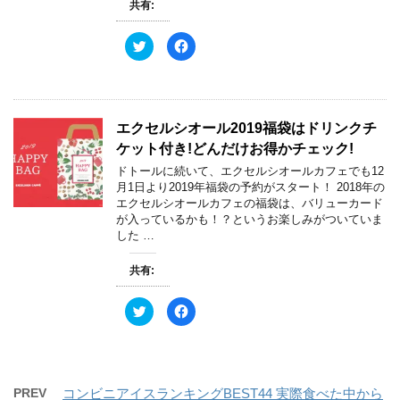
ィ
く
共有:
ン
だ
ド
さ
ウ
い
ク
F
で
(
リ
a
開
新
ッ
c
き
し
ク
e
ま
い
し
b
す
ウ
て
o
)
ィ
T
o
ン
w
k
ド
エクセルシオール2019福袋はドリンクチ
i
で
ウ
t
共
で
ケット付き!どんだけお得かチェック!
t
有
開
e
す
き
ドトールに続いて、エクセルシオールカフェでも12
r
る
ま
で
に
す
月1日より2019年福袋の予約がスタート！ 2018年の
共
は
)
エクセルシオールカフェの福袋は、バリューカード
有
ク
(
リ
が入っているかも！？というお楽しみがついていま
新
ッ
した …
し
ク
い
し
ウ
て
ィ
く
共有:
ン
だ
ド
さ
ウ
い
ク
F
で
(
リ
a
開
新
ッ
c
き
し
ク
e
ま
い
し
b
す
ウ
て
o
)
ィ
T
o
ン
w
k
ド
PREV
コンビニアイスランキングBEST44 実際食べた中から
i
で
ウ