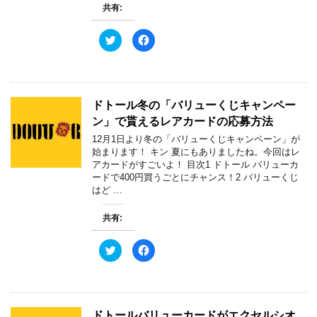
共有:
ク
F
リ
a
ッ
c
ク
e
し
b
て
o
T
o
w
k
ドトール冬の「バリューくじキャンペー
i
で
t
共
ン」で貰えるレアカードの応募方法
t
有
e
す
12月1日より冬の「バリューくじキャンペーン」が
r
る
で
に
始まります！ キン 夏にもありましたね。今回はレ
共
は
アカードがすごいよ！ 目次1 ドトール バリューカ
有
ク
(
リ
ードで400円買うごとにチャンス！2 バリューくじ
新
ッ
はど …
し
ク
い
し
ウ
て
ィ
く
共有:
ン
だ
ド
さ
ウ
い
ク
F
で
(
リ
a
開
新
ッ
c
き
し
ク
e
ま
い
し
b
す
ウ
て
o
)
ィ
T
o
ン
w
k
ド
ドトールバリューカードがエクセルシオ
i
で