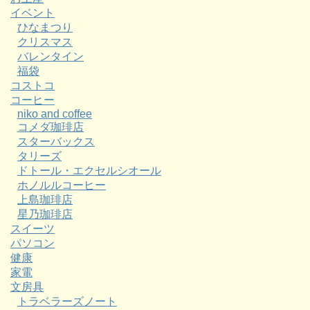
イベント
ひなまつり
クリスマス
バレンタイン
福袋
コストコ
コーヒー
niko and coffee
コメダ珈琲店
スターバックス
タリーズ
ドトール・エクセルシオール
ホノルルコーヒー
上島珈琲店
星乃珈琲店
スイーツ
パソコン
健康
家電
文房具
トラベラーズノート