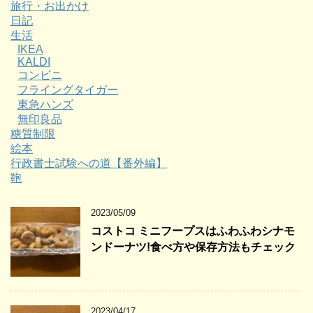
旅行・お出かけ
日記
生活
IKEA
KALDI
コンビニ
フライングタイガー
東急ハンズ
無印良品
糖質制限
絵本
行政書士試験への道【番外編】
鞄
2023/05/09
コストコ ミニフープスはふわふわシナモ
ンドーナツ!食べ方や保存方法もチェック
2023/04/17