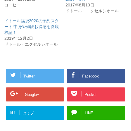
(
リ
コーヒー
2017年8月13日
新
ッ
し
ク
ドトール・エクセルシオール
い
し
ウ
て
ィ
く
ドトール福袋2020の予約スタ
ン
だ
ート!中身や値段お得感を徹底
ド
さ
ウ
い
検証！
で
(
開
新
2019年12月2日
き
し
ドトール・エクセルシオール
ま
い
す
ウ
)
ィ
ン
ド
ウ
で
開
き
Twitter
Facebook
ま
す
)
Google+
Pocket
B!
はてブ
LINE