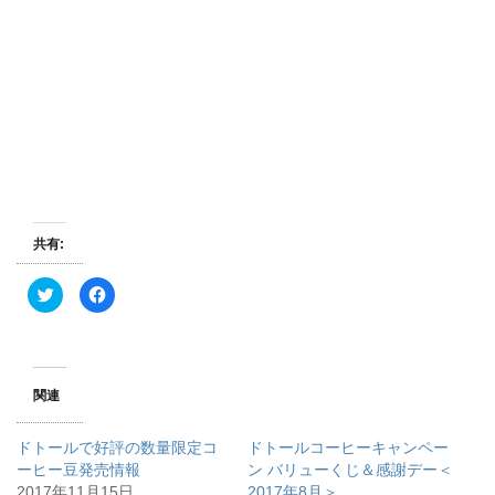
共有:
ク
F
リ
a
ッ
c
ク
e
し
b
て
o
T
o
w
k
関連
i
で
t
共
t
有
e
す
ドトールで好評の数量限定コ
ドトールコーヒーキャンペー
r
る
で
に
ーヒー豆発売情報
ン バリューくじ＆感謝デー＜
共
は
2017年11月15日
有
ク
2017年8月＞