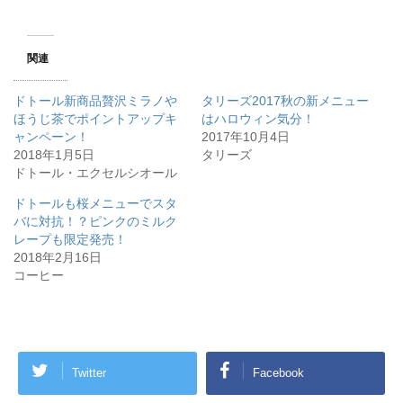
ク
e
し
b
て
o
T
o
w
k
関連
i
で
t
共
t
有
e
す
ドトール新商品贅沢ミラノや
タリーズ2017秋の新メニュー
r
る
で
に
ほうじ茶でポイントアップキ
はハロウィン気分！
共
は
ャンペーン！
有
ク
2017年10月4日
(
リ
2018年1月5日
タリーズ
新
ッ
し
ク
ドトール・エクセルシオール
い
し
ウ
て
ィ
く
ドトールも桜メニューでスタ
ン
だ
バに対抗！？ピンクのミルク
ド
さ
ウ
い
レープも限定発売！
で
(
開
新
2018年2月16日
き
し
コーヒー
ま
い
す
ウ
)
ィ
ン
ド
ウ
で
開
き
Twitter
Facebook
ま
す
)