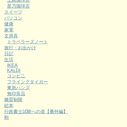
上島珈琲店
星乃珈琲店
スイーツ
パソコン
健康
家電
文房具
トラベラーズノート
旅行・お出かけ
日記
生活
IKEA
KALDI
コンビニ
フライングタイガー
東急ハンズ
無印良品
糖質制限
絵本
行政書士試験への道【番外編】
鞄