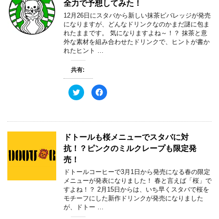
全力で予想してみた！
t
有
開
e
す
き
12月26日にスタバから新しい抹茶ビバレッジが発売
r
る
ま
で
に
す
になりますが、どんなドリンクなのかまだ謎に包ま
共
は
)
れたままです。 気になりますよね～！？ 抹茶と意
有
ク
(
リ
外な素材を組み合わせたドリンクで、ヒントが書か
新
ッ
れたヒント …
し
ク
い
し
ウ
て
ィ
く
共有:
ン
だ
ド
さ
ウ
い
ク
F
で
(
リ
a
開
新
ッ
c
き
し
ク
e
ま
い
し
b
す
ウ
て
o
)
ィ
T
o
ン
w
k
ド
ドトールも桜メニューでスタバに対
i
で
ウ
t
共
で
抗！？ピンクのミルクレープも限定発
t
有
開
e
す
き
売！
r
る
ま
で
に
す
ドトールコーヒーで3月1日から発売になる春の限定
共
は
)
有
ク
メニューが発表になりました！ 春と言えば「桜」で
(
リ
すよね！？ 2月15日からは、いち早くスタバで桜を
新
ッ
し
ク
モチーフにした新作ドリンクが発売になりました
い
し
が、ドトー …
ウ
て
ィ
く