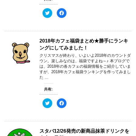
ン
だ
ド
さ
ウ
い
ク
F
で
(
リ
a
開
新
ッ
c
き
し
ク
e
ま
い
し
b
す
ウ
て
o
)
ィ
T
o
ン
w
k
ド
2018年カフェ福袋まとめ★勝手にランキ
i
で
ウ
t
共
で
ングにしてみました！
t
有
開
e
す
き
クリスマスが終わり、いよいよ2018年のカウントダ
r
る
ま
で
に
す
ウン。楽しみなのは、福袋ですよね～♪ 本ブログで
共
は
)
は、2018年の各カフェの福袋情報をご紹介していま
有
ク
(
リ
すが、2018年カフェ福袋ランキングを作ってみまし
新
ッ
た …
し
ク
い
し
ウ
て
ィ
く
共有:
ン
だ
ド
さ
ウ
い
ク
F
で
(
リ
a
開
新
ッ
c
き
し
ク
e
ま
い
し
b
す
ウ
て
o
)
ィ
T
o
ン
w
k
ド
スタバ12/26発売の新商品抹茶ドリンクを
i
で
ウ
t
共
で