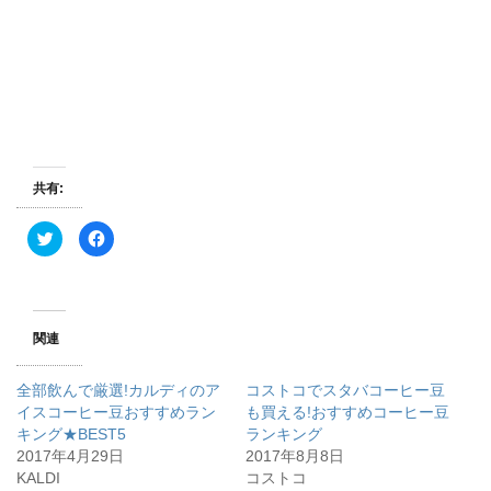
共有:
ク
F
リ
a
ッ
c
ク
e
し
b
て
o
T
o
w
k
関連
i
で
t
共
t
有
e
す
全部飲んで厳選!カルディのア
コストコでスタバコーヒー豆
r
る
で
に
イスコーヒー豆おすすめラン
も買える!おすすめコーヒー豆
共
は
キング★BEST5
有
ク
ランキング
(
リ
2017年4月29日
2017年8月8日
新
ッ
し
ク
KALDI
コストコ
い
し