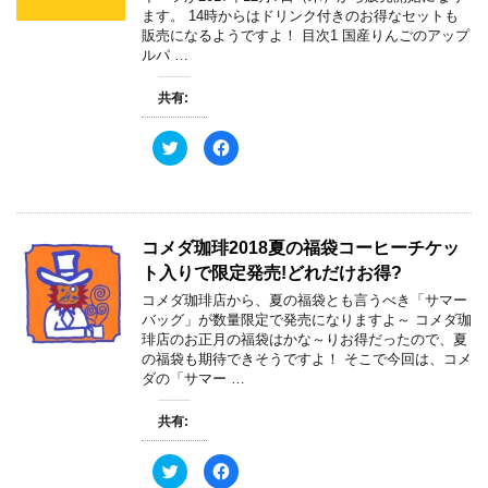
ま
共
は
す
ます。 14時からはドリンク付きのお得なセットも
有
ク
)
(
リ
販売になるようですよ！ 目次1 国産りんごのアップ
新
ッ
ルパ …
し
ク
い
し
ウ
て
ィ
く
共有:
ン
だ
ド
さ
ウ
い
ク
F
で
(
リ
a
開
新
ッ
c
き
し
ク
e
ま
い
し
b
す
ウ
て
o
)
ィ
T
o
ン
w
k
ド
コメダ珈琲2018夏の福袋コーヒーチケッ
i
で
ウ
t
共
で
ト入りで限定発売!どれだけお得?
t
有
開
e
す
き
コメダ珈琲店から、夏の福袋とも言うべき「サマー
r
る
ま
で
に
す
バッグ」が数量限定で発売になりますよ～ コメダ珈
共
は
)
琲店のお正月の福袋はかな～りお得だったので、夏
有
ク
(
リ
の福袋も期待できそうですよ！ そこで今回は、コメ
新
ッ
ダの「サマー …
し
ク
い
し
ウ
て
ィ
く
共有:
ン
だ
ド
さ
ウ
い
ク
F
で
(
リ
a
開
新