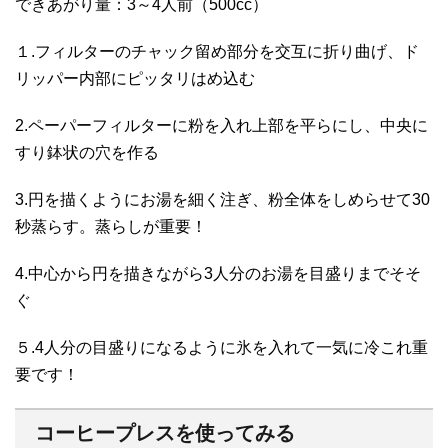
できあがり量：3～4人前（500cc）
１.フィルターのチャック留め部分を交互に折り曲げ、ド
リッパー内部にピッタリはめ込む
2.ペーパーフィルターに粉を入れ上部を平らにし、中央に
すり鉢状の穴を作る
3.円を描くようにお湯を細く注ぎ、粉全体をしめらせて30
秒蒸らす。蒸らしが重要！
4.中心から円を描きながら3人分のお湯を目盛りまでそそ
ぐ
５.4人分の目盛りになるように氷を入れて一気に冷これ重
要です！
コーヒープレスを使ってみる