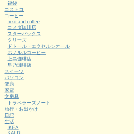
福袋
コストコ
コーヒー
niko and coffee
コメダ珈琲店
スターバックス
タリーズ
ドトール・エクセルシオール
ホノルルコーヒー
上島珈琲店
星乃珈琲店
スイーツ
パソコン
健康
家電
文房具
トラベラーズノート
旅行・お出かけ
日記
生活
IKEA
KALDI