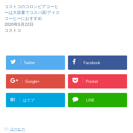
ウ
て
ィ
く
コストコのコロンビアコーヒ
ン
だ
ーは大容量でコスパ高!アイス
ド
さ
ウ
い
コーヒーにおすすめ
で
(
開
新
2020年5月22日
き
し
コストコ
ま
い
す
ウ
)
ィ
ン
ド
ウ
で
開
き
Twitter
Facebook
ま
す
)
Google+
Pocket
B!
はてブ
LINE
-
コーヒー