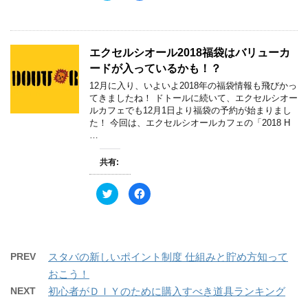
ッ
c
き
し
ク
e
ま
い
し
b
す
ウ
て
o
)
ィ
T
o
ン
w
k
ド
エクセルシオール2018福袋はバリューカ
i
で
ウ
t
共
で
ードが入っているかも！？
t
有
開
e
す
き
12月に入り、いよいよ2018年の福袋情報も飛びかっ
r
る
ま
で
に
す
てきましたね！ ドトールに続いて、エクセルシオー
共
は
)
ルカフェでも12月1日より福袋の予約が始まりまし
有
ク
(
リ
た！ 今回は、エクセルシオールカフェの「2018 H
新
ッ
…
し
ク
い
し
ウ
て
ィ
く
共有:
ン
だ
ド
さ
ウ
い
ク
F
で
(
リ
a
開
新
ッ
c
き
し
ク
e
ま
い
し
b
す
ウ
て
o
)
ィ
T
o
ン
w
k
ド
PREV
スタバの新しいポイント制度 仕組みと貯め方知って
i
で
ウ
t
共
で
おこう！
t
有
開
e
す
き
NEXT
初心者がＤＩＹのために購入すべき道具ランキング
r
る
ま
で
に
す
共
は