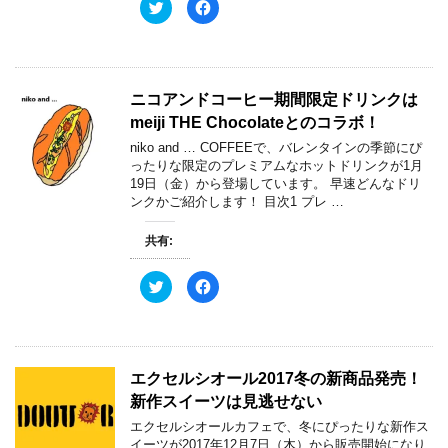
ク
F
リ
a
ッ
c
ク
e
し
b
て
o
T
o
w
k
ニコアンドコーヒー期間限定ドリンクは
i
で
t
共
meiji THE Chocolateとのコラボ！
t
有
e
す
niko and … COFFEEで、バレンタインの季節にぴ
r
る
で
に
ったりな限定のプレミアムなホットドリンクが1月
共
は
19日（金）から登場しています。 早速どんなドリ
有
ク
(
リ
ンクかご紹介します！ 目次1 プレ …
新
ッ
し
ク
い
し
共有:
ウ
て
ィ
く
ン
だ
ド
さ
ク
F
ウ
い
リ
a
で
(
ッ
c
開
新
ク
e
き
し
し
b
ま
い
て
o
す
ウ
T
o
)
ィ
w
k
エクセルシオール2017冬の新商品発売！
ン
i
で
ド
t
共
新作スイーツは見逃せない
ウ
t
有
で
e
す
開
エクセルシオールカフェで、冬にぴったりな新作ス
r
る
き
で
に
イーツが2017年12月7日（木）から販売開始になり