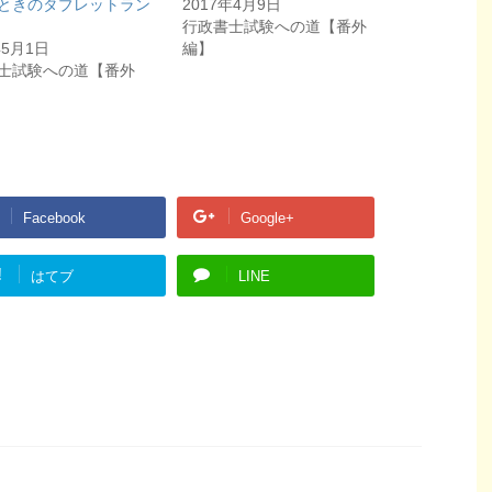
ときのタブレットラン
2017年4月9日
行政書士試験への道【番外
年5月1日
編】
士試験への道【番外
Facebook
Google+
!
はてブ
LINE