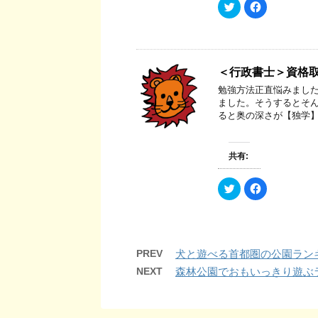
ィ
く
ク
F
ン
だ
リ
a
ド
さ
ッ
c
ウ
い
ク
e
で
(
し
b
開
新
て
o
き
し
T
o
ま
い
w
k
す
ウ
＜行政書士＞資格
i
で
)
ィ
t
共
ン
勉強方法正直悩みました
t
有
ド
e
す
ました。そうするとそ
ウ
r
る
で
ると奥の深さが【独学】
で
に
開
共
は
き
有
ク
ま
(
リ
す
新
ッ
)
共有:
し
ク
い
し
ウ
て
ィ
く
ク
F
ン
だ
リ
a
ド
さ
ッ
c
ウ
い
ク
e
で
(
し
b
開
新
て
o
き
し
T
o
ま
い
w
k
す
ウ
PREV
犬と遊べる首都圏の公園ラン
i
で
)
ィ
t
共
ン
NEXT
森林公園でおもいっきり遊ぶ
t
有
ド
e
す
ウ
r
る
で
で
に
開
共
は
き
有
ク