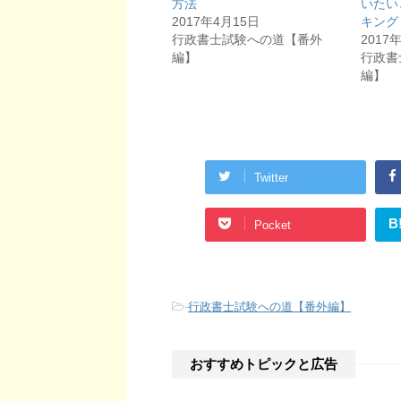
方法
いたい
共
は
有
ク
2017年4月15日
キング
(
リ
新
ッ
行政書士試験への道【番外
2017
し
ク
編】
行政書
い
し
ウ
て
編】
ィ
く
ン
だ
ド
さ
ウ
い
で
(
開
新
き
し
ま
い
す
ウ
Twitter
)
ィ
ン
ド
ウ
で
B
Pocket
開
き
ま
す
)
-
行政書士試験への道【番外編】
おすすめトピックと広告