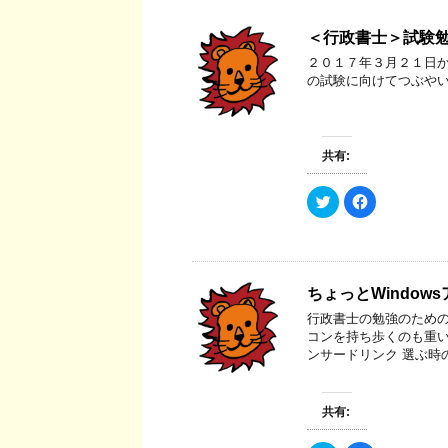
＜行政書士＞試験
２０１７年３月２１日か
の試験に向けてつぶや
共有:
ク
F
リ
a
ッ
c
ク
e
し
b
て
o
T
o
w
k
ちょっとWindo
i
で
t
共
行政書士の勉強のための
t
有
e
す
コンを持ち歩くのも重い
r
る
ンサードリンク 選ぶ時
で
に
共
は
有
ク
(
リ
新
ッ
共有:
し
ク
い
し
ウ
て