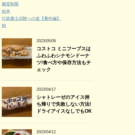
糖質制限
絵本
行政書士試験への道【番外編】
鞄
2023/05/09
コストコ ミニフープスは
ふわふわシナモンドーナ
ツ!食べ方や保存方法もチ
ェック
2023/04/17
シャトレーゼのアイス持
ち帰りで失敗しない方法!
ドライアイスなしでもOK
2023/04/12