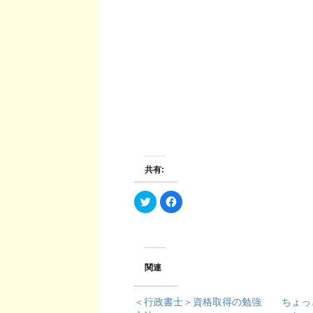
共有:
ク
F
リ
a
ッ
c
ク
e
し
b
て
o
T
o
w
k
i
で
関連
t
共
t
有
e
す
r
る
＜行政書士＞資格取得の勉強
ちょっ
で
に