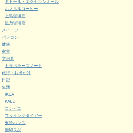
ドトール・エクセルシオール
ホノルルコーヒー
上島珈琲店
星乃珈琲店
スイーツ
パソコン
健康
家電
文房具
トラベラーズノート
旅行・お出かけ
日記
生活
IKEA
KALDI
コンビニ
フライングタイガー
東急ハンズ
無印良品