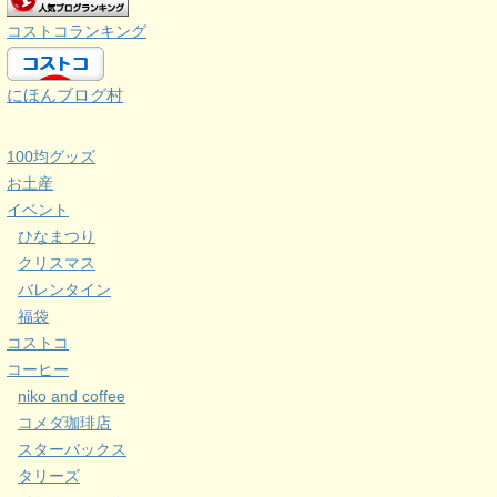
コストコランキング
にほんブログ村
100均グッズ
お土産
イベント
ひなまつり
クリスマス
バレンタイン
福袋
コストコ
コーヒー
niko and coffee
コメダ珈琲店
スターバックス
タリーズ