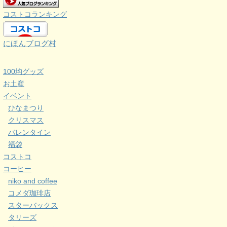
コストコランキング
にほんブログ村
100均グッズ
お土産
イベント
ひなまつり
クリスマス
バレンタイン
福袋
コストコ
コーヒー
niko and coffee
コメダ珈琲店
スターバックス
タリーズ