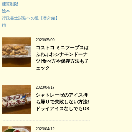
糖質制限
絵本
行政書士試験への道【番外編】
鞄
2023/05/09
コストコ ミニフープスは
ふわふわシナモンドーナ
ツ!食べ方や保存方法もチ
ェック
2023/04/17
シャトレーゼのアイス持
ち帰りで失敗しない方法!
ドライアイスなしでもOK
2023/04/12