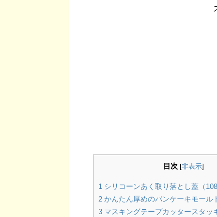
目次
[
非表示
]
1
シリコーンあく取り落とし蓋（10
2
かんたん厚めのパンケーキモールド
3
マスキングテープカッタースタッキ