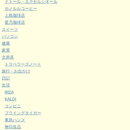
ドトール・エクセルシオール
ホノルルコーヒー
上島珈琲店
星乃珈琲店
スイーツ
パソコン
健康
家電
文房具
トラベラーズノート
旅行・お出かけ
日記
生活
IKEA
KALDI
コンビニ
フライングタイガー
東急ハンズ
無印良品