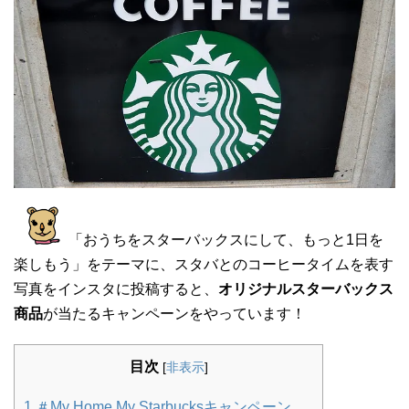
「おうちをスターバックスにして、もっと1日を
楽しもう」をテーマに、スタバとのコーヒータイムを表す
写真をインスタに投稿すると、
オリジナルスターバックス
商品
が当たるキャンペーンをやっています！
目次
[
非表示
]
1
＃My Home,My Starbucksキャンペーン