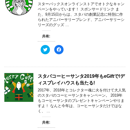
e
す
き
スターバックスオンラインストアでオトクなキャン
r
る
ま
で
に
す
ペーンをやっています！ スポンサードリンク ま
共
は
)
た、9月15日からは、スタバの創業記念に特別に作
有
ク
(
リ
られたアニバーサリーブレンド、アニバーサリーシ
新
ッ
リーズのグッズ …
し
ク
い
し
ウ
て
ィ
く
共有:
ン
だ
ド
さ
ウ
い
ク
F
で
(
リ
a
開
新
ッ
c
き
し
ク
e
ま
い
し
b
す
ウ
て
o
)
ィ
T
o
ン
w
k
ド
スタバコーヒーサンタ2019年もeGiftで!デ
i
で
ウ
t
共
で
ィスプレイハウスも当たる!
t
有
開
e
す
き
2017年、2018年とコレクター魂に火を付けて大人気
r
る
ま
で
に
す
のスタバのコーヒーサンタキャンペーン。 2019年
共
は
)
もコーヒーサンタのプレゼントキャンペーンやりま
有
ク
(
リ
すよ！ なんと今年は、コーヒーサンタだけではな
新
ッ
く、 …
し
ク
い
し
ウ
て
ィ
く
共有:
ン
だ
ド
さ