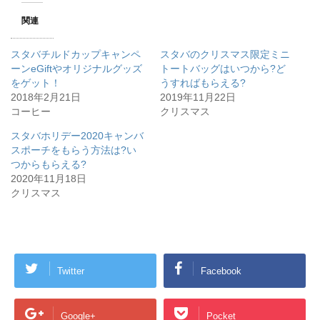
T
o
w
k
関連
i
で
t
共
t
有
e
す
スタバチルドカップキャンペ
スタバのクリスマス限定ミニ
r
る
で
に
ーンeGiftやオリジナルグッズ
トートバッグはいつから?ど
共
は
をゲット！
有
ク
うすればもらえる?
(
リ
2018年2月21日
2019年11月22日
新
ッ
し
ク
コーヒー
クリスマス
い
し
ウ
て
ィ
く
スタバホリデー2020キャンバ
ン
だ
スポーチをもらう方法は?い
ド
さ
ウ
い
つからもらえる?
で
(
開
新
2020年11月18日
き
し
クリスマス
ま
い
す
ウ
)
ィ
ン
ド
ウ
で
開
き
Twitter
Facebook
ま
す
)
Google+
Pocket