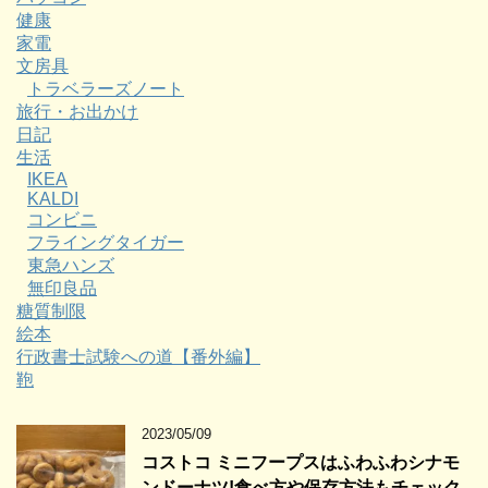
健康
家電
文房具
トラベラーズノート
旅行・お出かけ
日記
生活
IKEA
KALDI
コンビニ
フライングタイガー
東急ハンズ
無印良品
糖質制限
絵本
行政書士試験への道【番外編】
鞄
2023/05/09
コストコ ミニフープスはふわふわシナモ
ンドーナツ!食べ方や保存方法もチェック