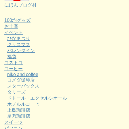
にほんブログ村
100均グッズ
お土産
イベント
ひなまつり
クリスマス
バレンタイン
福袋
コストコ
コーヒー
niko and coffee
コメダ珈琲店
スターバックス
タリーズ
ドトール・エクセルシオール
ホノルルコーヒー
上島珈琲店
星乃珈琲店
スイーツ
パソコン