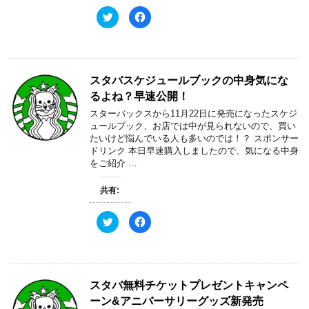
ド
さ
ウ
い
ク
F
で
(
リ
a
開
新
ッ
c
き
し
ク
e
ま
い
し
b
す
ウ
て
o
)
ィ
T
o
ン
w
k
ド
スタバスケジュールブックの中身気にな
i
で
ウ
t
共
で
るよね？早速公開！
t
有
開
e
す
き
スターバックスから11月22日に発売になったスケジ
r
る
ま
で
に
す
ュールブック、お店では中が見られないので、買い
共
は
)
たいけど悩んでいる人も多いのでは！？ スポンサー
有
ク
(
リ
ドリンク 本日早速購入しましたので、気になる中身
新
ッ
をご紹介 …
し
ク
い
し
ウ
て
ィ
く
共有:
ン
だ
ド
さ
ウ
い
ク
F
で
(
リ
a
開
新
ッ
c
き
し
ク
e
ま
い
し
b
す
ウ
て
o
)
ィ
T
o
ン
w
k
ド
スタバ無料チケットプレゼントキャンペ
i
で
ウ
t
共
で
ーン&アニバーサリーグッズ新発売
t
有
開