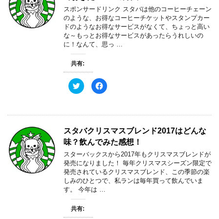
スポンサードリンク スタバは他のコーヒーチェーン
のような、お得なコーヒーチケットやスタンプカー
ドのようなお得なサービスがなくて、ちょっと高い
な～もっとお得なサービスがあったらうれしいの
に！なんて、思っ …
共有:
ク
F
リ
a
ッ
c
ク
e
し
b
て
o
T
o
w
k
スタバクリスマスブレンド2017はどんな
i
で
t
共
味？飲んでみた感想！
t
有
e
す
スターバックスから2017年もクリスマスブレンドが
r
る
で
に
発売になりました！ 毎年クリスマスシーズン限定で
共
は
発売されているクリスマスブレンド、この季節の楽
有
ク
(
リ
しみのひとつで、私ランは毎年買って飲んでいま
新
ッ
す。 今年は …
し
ク
い
し
ウ
て
ィ
く
共有:
ン
だ