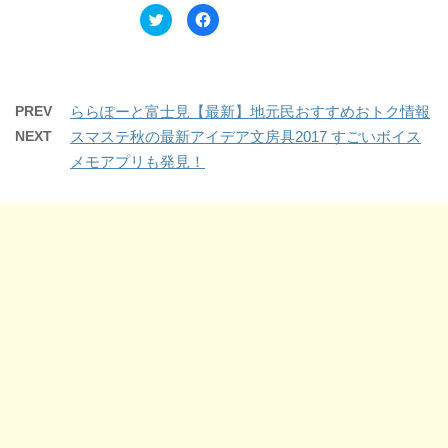
ウ
い
ク
F
で
(
リ
a
開
新
ッ
c
き
し
ク
e
ま
い
し
b
す
ウ
て
o
)
ィ
T
o
ン
w
k
ド
PREV
ららぽーと富士見【最新】地元民おすすめおトク情報
i
で
ウ
t
共
で
NEXT
スマステ秋の最新アイデア文房具2017 すごいボイス
t
有
開
e
す
き
メモアプリも発見！
r
る
ま
で
に
す
共
は
)
有
ク
(
リ
新
ッ
し
ク
い
し
ウ
て
ィ
く
ン
だ
ド
さ
ウ
い
で
(
開
新
き
し
ま
い
す
ウ
)
ィ
ン
ド
ウ
で
開