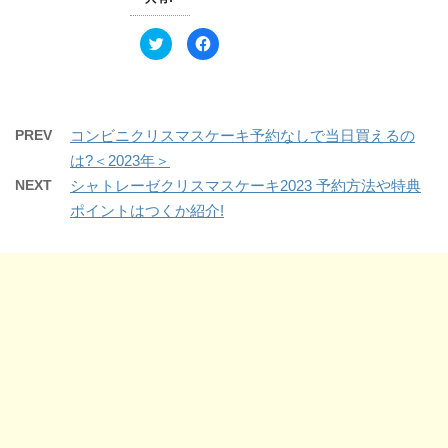
ウ
て
ィ
く
ン
だ
ド
さ
ク
F
ウ
い
リ
a
で
(
ッ
c
開
新
ク
e
き
し
し
b
ま
い
て
o
す
ウ
T
o
)
ィ
w
k
PREV
コンビニクリスマスケーキ予約なしで当日買えるの
ン
i
で
ド
t
共
ウ
は?＜2023年＞
t
有
で
e
す
開
NEXT
シャトレーゼクリスマスケーキ2023 予約方法や特典
r
る
き
で
に
ま
ポイントはつくか紹介!
共
は
す
有
ク
)
(
リ
新
ッ
し
ク
い
し
ウ
て
ィ
く
ン
だ
ド
さ
ウ
い
で
(
開
新
き
し
ま
い
す
ウ
)
ィ
ン
ド
ウ