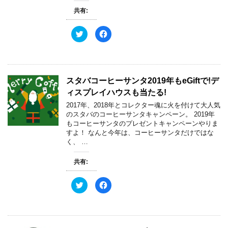
し
ク
い
し
共有:
ウ
て
ィ
く
ン
だ
ド
さ
ク
F
ウ
い
リ
a
で
(
ッ
c
開
新
ク
e
き
し
し
b
ま
い
て
o
す
ウ
T
o
)
ィ
w
k
スタバコーヒーサンタ2019年もeGiftで!デ
ン
i
で
ド
t
共
ィスプレイハウスも当たる!
ウ
t
有
で
e
す
開
2017年、2018年とコレクター魂に火を付けて大人気
r
る
き
で
に
のスタバのコーヒーサンタキャンペーン。 2019年
ま
共
は
す
もコーヒーサンタのプレゼントキャンペーンやりま
有
ク
)
(
リ
すよ！ なんと今年は、コーヒーサンタだけではな
新
ッ
く、 …
し
ク
い
し
ウ
て
ィ
く
共有:
ン
だ
ド
さ
ウ
い
ク
F
で
(
リ
a
開
新
ッ
c
き
し
ク
e
ま
い
し
b
す
ウ
て
o
)
ィ
T
o
ン
w
k
ド