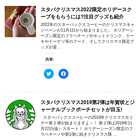
スタバクリスマス2022限定ホリデースク
ープをもらうには?注目グッズも紹介
2022年のスターバックスコーヒーのクリスマスキャ
ンペーンが11月1日から始まりました。 ホリデーシ
ーズン限定のフラペチーノやホットドリンク、ケー
キやドーナツ等のフード、そしてクリスマス限定グ
ッズが楽 …
共有:
ク
F
リ
a
ッ
c
ク
e
し
b
て
o
T
o
w
k
スタバクリスマス2019第2弾は年賀状とジ
i
で
t
共
ャーナルブックポーチセットが目玉!
t
有
e
す
スターバックスコーヒーの2019年クリスマスホリ
r
る
で
に
デー第２弾が始まりますよ～！ 第２弾は2019年11
共
は
月22日(金）スタート！ ホリデーシーズン限定のフ
有
ク
(
リ
ラペチーノや第1弾に続きクリスマス限 …
新
ッ