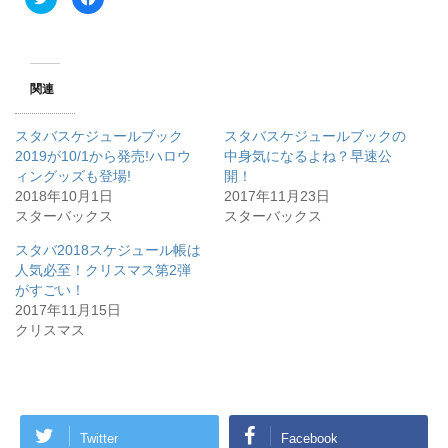
リ
a
ッ
c
ク
e
し
b
て
o
T
o
w
k
関連
i
で
t
共
t
有
e
す
スタバスケジュールブック
スタバスケジュールブックの
r
る
で
に
2019が10/1から発売!ハロウ
中身気になるよね？早速公
共
は
ィングッズも登場!
有
ク
開！
(
リ
2018年10月1日
2017年11月23日
新
ッ
し
ク
スターバックス
スターバックス
い
し
ウ
て
ィ
く
スタバ2018スケジュール帳は
ン
だ
人気必至！クリスマス第2弾
ド
さ
ウ
い
がすごい！
で
(
開
新
2017年11月15日
き
し
クリスマス
ま
い
す
ウ
)
ィ
ン
ド
ウ
で
開
き
Twitter
Facebook
ま