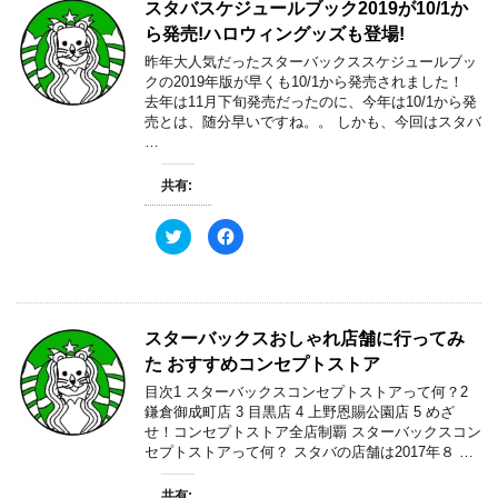
スタバスケジュールブック2019が10/1か
i
で
ウ
t
共
で
ら発売!ハロウィングッズも登場!
t
有
開
e
す
き
昨年大人気だったスターバックススケジュールブッ
r
る
ま
で
に
す
クの2019年版が早くも10/1から発売されました！
共
は
)
去年は11月下旬発売だったのに、今年は10/1から発
有
ク
(
リ
売とは、随分早いですね。。 しかも、今回はスタバ
新
ッ
…
し
ク
い
し
ウ
て
ィ
く
共有:
ン
だ
ド
さ
ウ
い
ク
F
で
(
リ
a
開
新
ッ
c
き
し
ク
e
ま
い
し
b
す
ウ
て
o
)
ィ
T
o
ン
w
k
ド
スターバックスおしゃれ店舗に行ってみ
i
で
ウ
t
共
で
た おすすめコンセプトストア
t
有
開
e
す
き
目次1 スターバックスコンセプトストアって何？2
r
る
ま
で
に
す
鎌倉御成町店 3 目黒店 4 上野恩賜公園店 5 めざ
共
は
)
せ！コンセプトストア全店制覇 スターバックスコン
有
ク
(
リ
セプトストアって何？ スタバの店舗は2017年８ …
新
ッ
し
ク
い
し
共有: