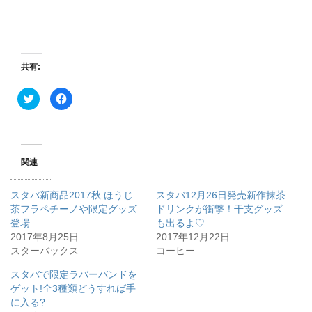
共有:
ク
F
リ
a
ッ
c
ク
e
し
b
て
o
T
o
w
k
関連
i
で
t
共
t
有
e
す
スタバ新商品2017秋 ほうじ
スタバ12月26日発売新作抹茶
r
る
で
に
茶フラペチーノや限定グッズ
ドリンクが衝撃！干支グッズ
共
は
登場
有
ク
も出るよ♡
(
リ
2017年8月25日
2017年12月22日
新
ッ
し
ク
スターバックス
コーヒー
い
し
ウ
て
ィ
く
スタバで限定ラバーバンドを
ン
だ
ゲット!全3種類どうすれば手
ド
さ
ウ
い
に入る?
で
(