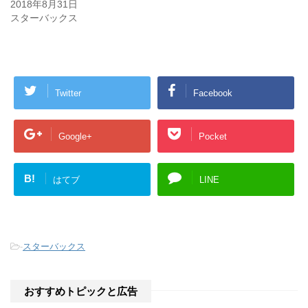
開
新
2018年8月31日
き
し
スターバックス
ま
い
す
ウ
)
ィ
ン
ド
ウ
で
開
き
Twitter
Facebook
ま
す
)
Google+
Pocket
B!
はてブ
LINE
-
スターバックス
おすすめトピックと広告