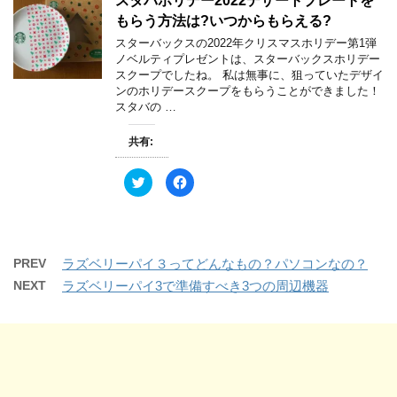
スタバホリデー2022デザートプレートを
i
で
ウ
t
共
で
もらう方法は?いつからもらえる?
t
有
開
e
す
き
スターバックスの2022年クリスマスホリデー第1弾
r
る
ま
で
に
す
ノベルティプレゼントは、スターバックスホリデー
共
は
)
スクープでしたね。 私は無事に、狙っていたデザイ
有
ク
(
リ
ンのホリデースクープをもらうことができました！
新
ッ
スタバの …
し
ク
い
し
ウ
て
ィ
く
共有:
ン
だ
ド
さ
ウ
い
ク
F
で
(
リ
a
開
新
ッ
c
き
し
ク
e
ま
い
し
b
す
ウ
て
o
)
ィ
T
o
ン
w
k
ド
PREV
ラズベリーパイ３ってどんなもの？パソコンなの？
i
で
ウ
t
共
で
NEXT
ラズベリーパイ3で準備すべき3つの周辺機器
t
有
開
e
す
き
r
る
ま
で
に
す
共
は
)
有
ク
(
リ
新
ッ
し
ク
い
し
ウ
て