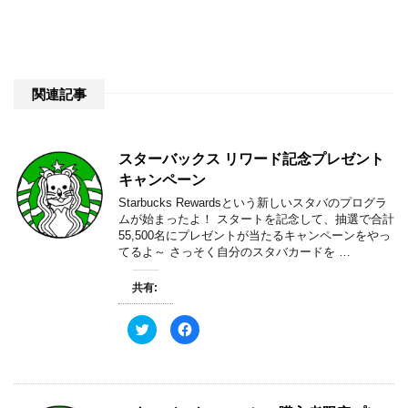
関連記事
スターバックス リワード記念プレゼント
キャンペーン
Starbucks Rewardsという新しいスタバのプログラ
ムが始まったよ！ スタートを記念して、抽選で合計
55,500名にプレゼントが当たるキャンペーンをやっ
てるよ～ さっそく自分のスタバカードを …
共有:
ク
F
リ
a
ッ
c
ク
e
し
b
て
o
T
o
w
k