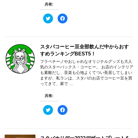
ウ
て
ィ
く
共有:
ン
だ
ド
さ
ウ
い
ク
F
で
(
リ
a
開
新
ッ
c
き
し
ク
e
ま
い
し
b
す
ウ
て
o
)
ィ
T
o
ン
w
k
ド
スタバコーヒー豆全部飲んだ中からおす
i
で
ウ
t
共
で
すめランキングBEST5！
t
有
開
e
す
き
フラペチーノやおしゃれなオリジナルグッズも大人
r
る
ま
で
に
す
気のスターバックス・コーヒー。 お店のインテリア
共
は
)
も素敵だし、音楽も心地よくてつい長居してしまい
有
ク
(
リ
ますが、私ランは、スタバのお店でコーヒー豆を買
新
ッ
ってきて、家で …
し
ク
い
し
ウ
て
ィ
く
共有:
ン
だ
ド
さ
ウ
い
ク
F
で
(
リ
a
開
新
ッ
c
き
し
ク
e
ま
い
し
b
す
ウ
て
o
)
ィ
T
o
ン
w
k
ド