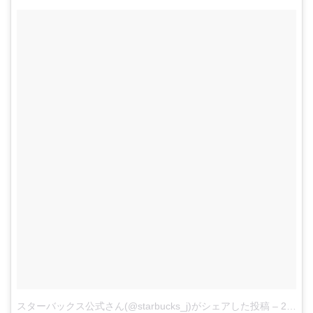
スターバックス公式さん(@starbucks_j)がシェアした投稿
–
2017 9月 4 1:23午前 PDT