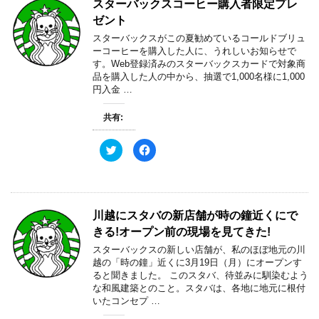
スターバックスコーヒー購入者限定プレ
i
で
t
共
ゼント
t
有
e
す
スターバックスがこの夏勧めているコールドブリュ
r
る
で
に
ーコーヒーを購入した人に、うれしいお知らせで
共
は
す。Web登録済みのスターバックスカードで対象商
有
ク
(
リ
品を購入した人の中から、抽選で1,000名様に1,000
新
ッ
円入金 …
し
ク
い
し
ウ
て
ィ
く
共有:
ン
だ
ド
さ
ウ
い
ク
F
で
(
リ
a
開
新
ッ
c
き
し
ク
e
ま
い
し
b
す
ウ
て
o
)
ィ
T
o
ン
w
k
ド
川越にスタバの新店舗が時の鐘近くにで
i
で
ウ
t
共
で
きる!オープン前の現場を見てきた!
t
有
開
e
す
き
スターバックスの新しい店舗が、私のほぼ地元の川
r
る
ま
で
に
す
越の「時の鐘」近くに3月19日（月）にオープンす
共
は
)
ると聞きました。 このスタバ、待並みに馴染むよう
有
ク
(
リ
な和風建築とのこと。スタバは、各地に地元に根付
新
ッ
いたコンセプ …
し
ク
い
し