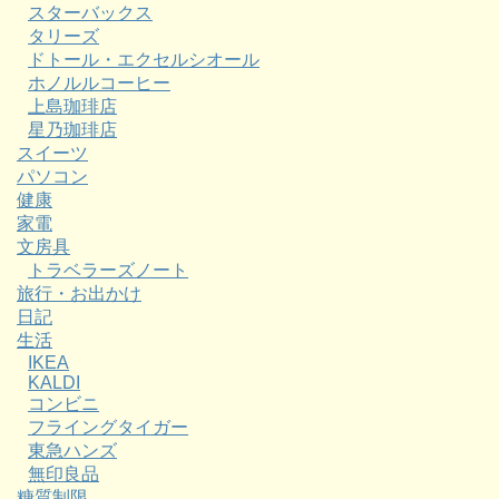
スターバックス
タリーズ
ドトール・エクセルシオール
ホノルルコーヒー
上島珈琲店
星乃珈琲店
スイーツ
パソコン
健康
家電
文房具
トラベラーズノート
旅行・お出かけ
日記
生活
IKEA
KALDI
コンビニ
フライングタイガー
東急ハンズ
無印良品
糖質制限