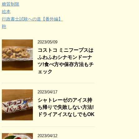
糖質制限
絵本
行政書士試験への道【番外編】
鞄
2023/05/09
コストコ ミニフープスは
ふわふわシナモンドーナ
ツ!食べ方や保存方法もチ
ェック
2023/04/17
シャトレーゼのアイス持
ち帰りで失敗しない方法!
ドライアイスなしでもOK
2023/04/12