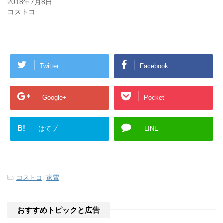
2018年7月8日
ま
い
す
ウ
コストコ
)
ィ
ン
ド
ウ
で
開
き
ま
す
Twitter
Facebook
)
Google+
Pocket
B!
はてブ
LINE
-
コストコ
,
家電
おすすめトピックと広告