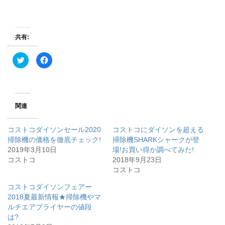
共有:
ク
F
リ
a
ッ
c
ク
e
し
b
て
o
T
o
w
k
関連
i
で
t
共
t
有
e
す
コストコダイソンセール2020
コストコにダイソンを超える
r
る
で
に
掃除機の価格を徹底チェック!
掃除機SHARKシャークが登
共
は
2019年3月10日
有
ク
場!お買い得か調べてみた!
(
リ
コストコ
2018年9月23日
新
ッ
し
ク
コストコ
い
し
ウ
て
ィ
く
コストコダイソンフェアー
ン
だ
2018夏最新情報★掃除機やマ
ド
さ
ウ
い
ルチエアプライヤーの値段
で
(
開
新
は?
き
し