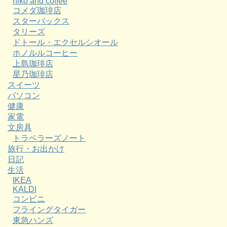
niko and coffee
コメダ珈琲店
スターバックス
タリーズ
ドトール・エクセルシオール
ホノルルコーヒー
上島珈琲店
星乃珈琲店
スイーツ
パソコン
健康
家電
文房具
トラベラーズノート
旅行・お出かけ
日記
生活
IKEA
KALDI
コンビニ
フライングタイガー
東急ハンズ