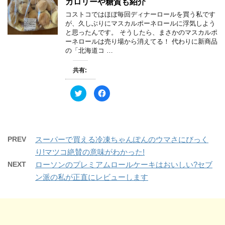
カロリーや糖質も紹介
t
有
開
e
す
き
コストコではほぼ毎回ディナーロールを買う私です
r
る
ま
で
に
す
が、久しぶりにマスカルポーネロールに浮気しよう
共
は
)
と思ったんです。 そうしたら、まさかのマスカルポ
有
ク
(
リ
ーネロールは売り場から消えてる！ 代わりに新商品
新
ッ
の「北海道コ …
し
ク
い
し
ウ
て
ィ
く
共有:
ン
だ
ド
さ
ウ
い
ク
F
で
(
リ
a
開
新
ッ
c
き
し
ク
e
ま
い
し
b
す
ウ
て
o
)
ィ
T
o
ン
w
k
ド
PREV
スーパーで買える冷凍ちゃんぽんのウマさにびっく
i
で
ウ
t
共
で
り!マツコ絶賛の意味がわかった!
t
有
開
e
す
き
NEXT
ローソンのプレミアムロールケーキはおいしい?セブ
r
る
ま
で
に
す
ン派の私が正直にレビューします
共
は
)
有
ク
(
リ
新
ッ
し
ク
い
し
ウ
て
ィ
く
ン
だ