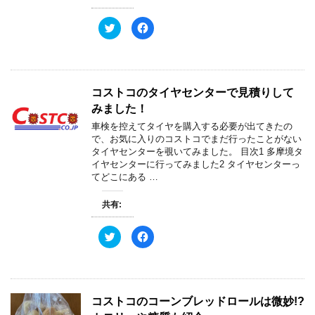
ン
だ
ド
さ
ウ
い
ク
F
で
(
リ
a
開
新
ッ
c
き
し
ク
e
ま
い
し
b
す
ウ
て
o
)
ィ
T
o
ン
w
k
ド
コストコのタイヤセンターで見積りして
i
で
ウ
t
共
で
みました！
t
有
開
e
す
き
車検を控えてタイヤを購入する必要が出てきたの
r
る
ま
で
に
す
で、お気に入りのコストコでまだ行ったことがない
共
は
)
タイヤセンターを覗いてみました。 目次1 多摩境タ
有
ク
(
リ
イヤセンターに行ってみました2 タイヤセンターっ
新
ッ
てどこにある …
し
ク
い
し
ウ
て
ィ
く
共有:
ン
だ
ド
さ
ウ
い
ク
F
で
(
リ
a
開
新
ッ
c
き
し
ク
e
ま
い
し
b
す
ウ
て
o
)
ィ
T
o
ン
w
k
ド
コストコのコーンブレッドロールは微妙!?
i
で
ウ
t
共
で