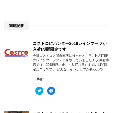
関連記事
コストコにハンター2018レインブーツが
入荷!期間限定です!
今日コストコ入間倉庫店に行ったところ、HUNTER
のレインブーツフェアをやっていました！ 入間倉庫
店では、2018/6/8（金）～6/17（日）までの期間限
定だそうです。 どんなラインナップがあったの …
共有:
ク
F
リ
a
ッ
c
ク
e
し
b
て
o
T
o
w
k