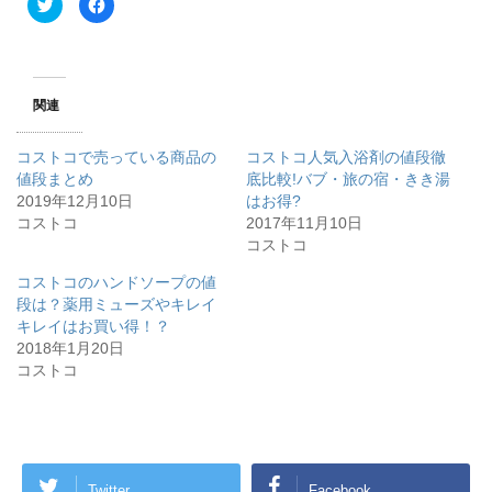
ク
F
リ
a
ッ
c
ク
e
し
b
て
o
T
o
w
k
関連
i
で
t
共
t
有
e
す
コストコで売っている商品の
コストコ人気入浴剤の値段徹
r
る
で
に
値段まとめ
底比較!バブ・旅の宿・きき湯
共
は
2019年12月10日
有
ク
はお得?
(
リ
コストコ
2017年11月10日
新
ッ
し
ク
コストコ
い
し
ウ
て
ィ
く
コストコのハンドソープの値
ン
だ
段は？薬用ミューズやキレイ
ド
さ
ウ
い
キレイはお買い得！？
で
(
開
新
2018年1月20日
き
し
コストコ
ま
い
す
ウ
)
ィ
ン
ド
ウ
で
開
き
Twitter
Facebook
ま