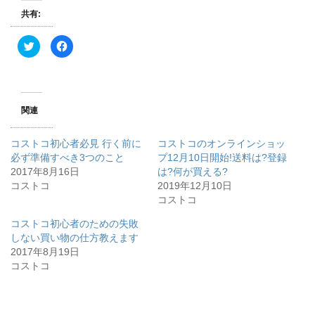
共有:
ク
F
リ
a
ッ
c
ク
e
し
b
て
o
T
o
w
k
関連
i
で
t
共
t
有
e
す
コストコ初心者必見 行く前に
コストコのオンラインショッ
r
る
で
に
必ず準備すべき3つのこと
プ12月10日開始!送料は?登録
共
は
2017年8月16日
有
ク
は?何が買える?
(
リ
コストコ
2019年12月10日
新
ッ
し
ク
コストコ
い
し
ウ
て
ィ
く
コストコ初心者のための失敗
ン
だ
しない買い物の仕方教えます
ド
さ
ウ
い
2017年8月19日
で
(
開
新
コストコ
き
し
ま
い
す
ウ
)
ィ
ン
ド