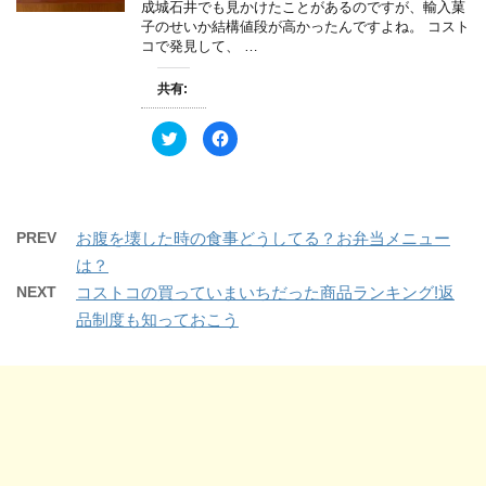
成城石井でも見かけたことがあるのですが、輸入菓
有
ク
(
リ
子のせいか結構値段が高かったんですよね。 コスト
新
ッ
コで発見して、 …
し
ク
い
し
ウ
て
ィ
く
共有:
ン
だ
ド
さ
ウ
い
ク
F
で
(
リ
a
開
新
ッ
c
き
し
ク
e
ま
い
し
b
す
ウ
て
o
)
ィ
T
o
ン
w
k
ド
PREV
お腹を壊した時の食事どうしてる？お弁当メニュー
i
で
ウ
t
共
で
は？
t
有
開
e
す
き
NEXT
コストコの買っていまいちだった商品ランキング!返
r
る
ま
で
に
す
品制度も知っておこう
共
は
)
有
ク
(
リ
新
ッ
し
ク
い
し
ウ
て
ィ
く
ン
だ
ド
さ
ウ
い
で
(
開
新