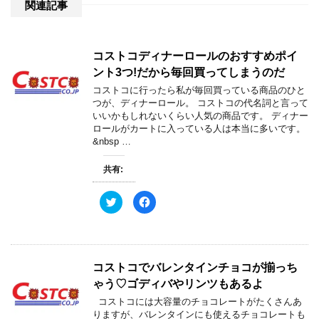
関連記事
コストコディナーロールのおすすめポイ
ント3つ!だから毎回買ってしまうのだ
コストコに行ったら私が毎回買っている商品のひと
つが、ディナーロール。 コストコの代名詞と言って
いいかもしれないくらい人気の商品です。 ディナー
ロールがカートに入っている人は本当に多いです。
&nbsp …
共有:
ク
F
リ
a
ッ
c
ク
e
し
b
て
o
T
o
w
k
コストコでバレンタインチョコが揃っち
i
で
t
共
ゃう♡ゴディバやリンツもあるよ
t
有
e
す
コストコには大容量のチョコレートがたくさんあ
r
る
で
に
りますが、バレンタインにも使えるチョコレートも