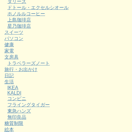
タリーズ
ドトール・エクセルシオール
ホノルルコーヒー
上島珈琲店
星乃珈琲店
スイーツ
パソコン
健康
家電
文房具
トラベラーズノート
旅行・お出かけ
日記
生活
IKEA
KALDI
コンビニ
フライングタイガー
東急ハンズ
無印良品
糖質制限
絵本