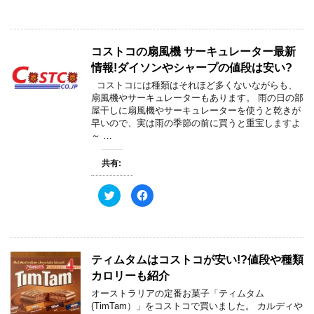
ッ
c
き
し
ク
e
ま
い
し
b
す
ウ
て
o
)
ィ
T
o
ン
w
k
ド
コストコの扇風機 サーキュレーター最新
i
で
ウ
t
共
で
情報!ダイソンやシャープの値段は安い?
t
有
開
e
す
き
コストコには種類はそれほど多くないながらも、
r
る
ま
で
に
す
扇風機やサーキュレーターもあります。 雨の日の部
共
は
)
屋干しに扇風機やサーキュレーターを使うと乾きが
有
ク
(
リ
早いので、実は雨の季節の前に買うと重宝しますよ
新
ッ
～ …
し
ク
い
し
ウ
て
ィ
く
共有:
ン
だ
ド
さ
ウ
い
ク
F
で
(
リ
a
開
新
ッ
c
き
し
ク
e
ま
い
し
b
す
ウ
て
o
)
ィ
T
o
ン
w
k
ド
ティムタムはコストコが安い!?値段や種類
i
で
ウ
t
共
で
カロリーも紹介
t
有
開
e
す
き
オーストラリアの定番お菓子「ティムタム
r
る
ま
で
に
す
(TimTam）」をコストコで買いました。 カルディや
共
は
)