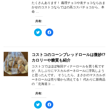
共
は
たくさんあります！ 義理チョコや友チョコならおま
有
ク
(
リ
かせのコストコならではの高コスパチョコから、本
新
ッ
命 …
し
ク
い
し
ウ
て
ィ
く
共有:
ン
だ
ド
さ
ウ
い
ク
F
で
(
リ
a
開
新
ッ
c
き
し
ク
e
ま
い
し
b
す
ウ
て
o
)
ィ
T
o
ン
w
k
ド
コストコのコーンブレッドロールは微妙!?
i
で
ウ
t
共
で
カロリーや糖質も紹介
t
有
開
e
す
き
コストコではほぼ毎回ディナーロールを買う私です
r
る
ま
で
に
す
が、久しぶりにマスカルポーネロールに浮気しよう
共
は
)
と思ったんです。 そうしたら、まさかのマスカルポ
有
ク
(
リ
ーネロールは売り場から消えてる！ 代わりに新商品
新
ッ
の「北海道コ …
し
ク
い
し
ウ
て
ィ
く
共有:
ン
だ
ド
さ
ウ
い
ク
F
で
(
リ
a
開
新