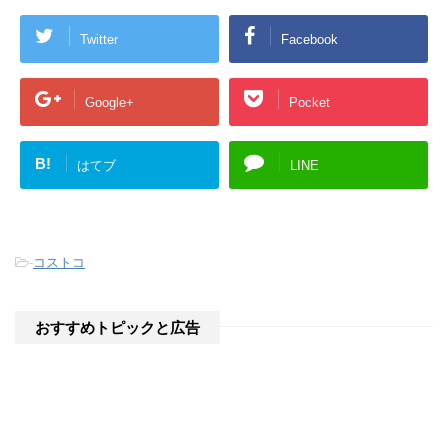
ウ
で
開
Twitter
Facebook
き
ま
す
)
Google+
Pocket
B!
はてブ
LINE
-
コストコ
おすすめトピックと広告