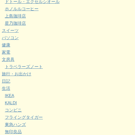
ドトール・エクセルシオール
ホノルルコーヒー
上島珈琲店
星乃珈琲店
スイーツ
パソコン
健康
家電
文房具
トラベラーズノート
旅行・お出かけ
日記
生活
IKEA
KALDI
コンビニ
フライングタイガー
東急ハンズ
無印良品