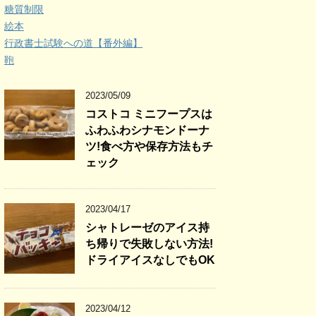
糖質制限
絵本
行政書士試験への道【番外編】
鞄
2023/05/09
コストコ ミニフープスは
ふわふわシナモンドーナ
ツ!食べ方や保存方法もチ
ェック
2023/04/17
シャトレーゼのアイス持
ち帰りで失敗しない方法!
ドライアイスなしでもOK
2023/04/12