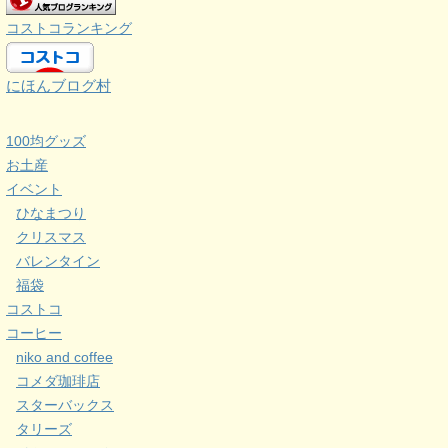
コストコランキング
にほんブログ村
100均グッズ
お土産
イベント
ひなまつり
クリスマス
バレンタイン
福袋
コストコ
コーヒー
niko and coffee
コメダ珈琲店
スターバックス
タリーズ