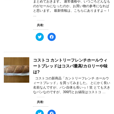
で
に
まとめておきます。 通常価格や、いつごろどんなも
共
は
のがセールになったのか、お買い物の参考になれば
有
ク
(
リ
と思います。 最新情報は、こちらにありますよ～！
新
ッ
…
し
ク
い
し
ウ
て
ィ
く
共有:
ン
だ
ド
さ
ウ
い
ク
F
で
(
リ
a
開
新
ッ
c
き
し
ク
e
ま
い
し
b
す
ウ
て
o
)
ィ
T
o
ン
w
k
ド
コストコ カントリーフレンチホールウィ
i
で
ウ
t
共
で
ートブレッドはコスパ最高!カロリーや味
t
有
開
e
す
き
は?
r
る
ま
で
に
す
コストコの新商品「カントリーフレンチ ホールウ
共
は
)
有
ク
ィートブレッド」を買ってみました。 とにかく長い
(
リ
名前なんですが、パン自体も長いっ！笑 とても大き
新
ッ
し
ク
なパンなのですが、399円とお値段はコストコ …
い
し
ウ
て
ィ
く
共有:
ン
だ
ド
さ
ウ
い
で
(
ク
F