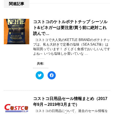
関連記事
コストコのケトルポテトチップ シーソル
ト&ビネガーは要注意!買う前に絶対これ
読んで…
コストコで大人気のKETTLE BRANDのポテトチッ
プは、私も大好きで定番の塩味（SEA SALT味）は
毎回買っています！ ざくざく食感でおいしいんです
よね～ いつも塩味しか置いていな …
共有:
ク
F
リ
a
ッ
c
ク
e
し
b
て
o
T
o
w
k
コストコ日用品セール情報まとめ（2017
i
で
t
共
年9月～2019年3月まで）
t
有
e
す
コストコの日用品について、過去のセール情報を
r
る