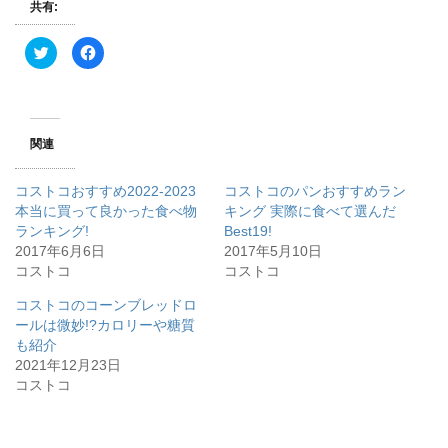
共有:
ク
F
リ
a
ッ
c
ク
e
し
b
て
o
T
o
w
k
関連
i
で
t
共
t
有
e
す
コストコおすすめ2022-2023
コストコのパンおすすめラン
r
る
で
に
本当に買って良かった食べ物
キング 実際に食べて選んだ
共
は
ランキング!
有
ク
Best19!
(
リ
2017年6月6日
2017年5月10日
新
ッ
し
ク
コストコ
コストコ
い
し
ウ
て
ィ
く
コストコのコーンブレッドロ
ン
だ
ールは微妙!?カロリーや糖質
ド
さ
ウ
い
も紹介
で
(
開
新
2021年12月23日
き
し
コストコ
ま
い
す
ウ
)
ィ
ン
ド
ウ