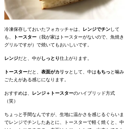
冷凍保存しておいたフォカッチャは、
レンジでチン
して
も、
トースター
（我が家はトースターがないので、魚焼き
グリルですが）で焼いてもおいしいです。
レンジ
だと、中が
しっとり
仕上がります。
トースター
だと、
表面がカリッ
として、中は
もちっ
と噛み
ごたえがある感じになります。
おすすめは、
レンジ＋トースター
のハイブリッド方式
（笑）
ちょっと手間なんですが、生地に温かさを感じるぐらいま
でレンジでチンしたあとに、トースターで軽く焼くと、中