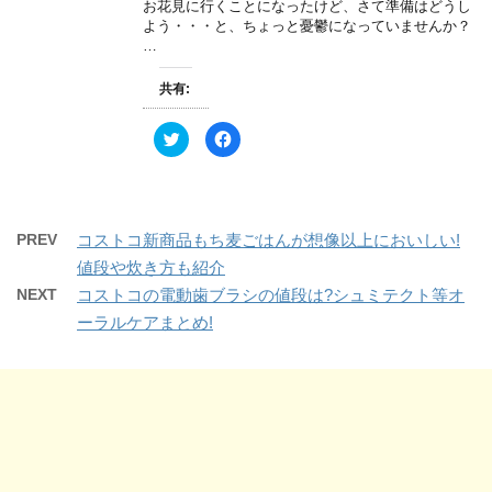
す
お花見に行くことになったけど、さて準備はどうし
有
ク
)
(
リ
よう・・・と、ちょっと憂鬱になっていませんか？
新
ッ
…
し
ク
い
し
ウ
て
ィ
く
共有:
ン
だ
ド
さ
ウ
い
ク
F
で
(
リ
a
開
新
ッ
c
き
し
ク
e
ま
い
し
b
す
ウ
て
o
)
ィ
T
o
ン
w
k
ド
PREV
コストコ新商品もち麦ごはんが想像以上においしい!
i
で
ウ
t
共
で
値段や炊き方も紹介
t
有
開
e
す
き
NEXT
コストコの電動歯ブラシの値段は?シュミテクト等オ
r
る
ま
で
に
す
ーラルケアまとめ!
共
は
)
有
ク
(
リ
新
ッ
し
ク
い
し
ウ
て
ィ
く
ン
だ
ド
さ
ウ
い
で
(
開
新
き
し