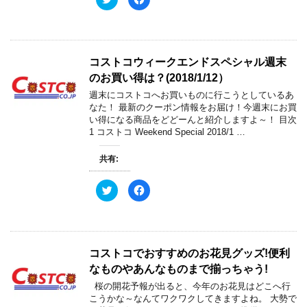
開
新
リ
a
き
し
ッ
c
ま
い
ク
e
す
ウ
し
b
)
ィ
て
o
ン
T
o
ド
w
k
コストコウィークエンドスペシャル週末
ウ
i
で
で
t
共
のお買い得は？(2018/1/12）
開
t
有
き
e
す
週末にコストコへお買いものに行こうとしているあ
ま
r
る
す
で
に
なた！ 最新のクーポン情報をお届け！今週末にお買
)
共
は
い得になる商品をどどーんと紹介しますよ～！ 目次
有
ク
(
リ
1 コストコ Weekend Special 2018/1 …
新
ッ
し
ク
い
し
共有:
ウ
て
ィ
く
ン
だ
ド
さ
ク
F
ウ
い
リ
a
で
(
ッ
c
開
新
ク
e
き
し
し
b
ま
い
て
o
す
ウ
T
o
)
ィ
w
k
コストコでおすすめのお花見グッズ!便利
ン
i
で
ド
t
共
なものやあんなものまで揃っちゃう!
ウ
t
有
で
e
す
開
桜の開花予報が出ると、今年のお花見はどこへ行
r
る
き
で
に
こうかな～なんてワクワクしてきますよね。 大勢で
ま
共
は