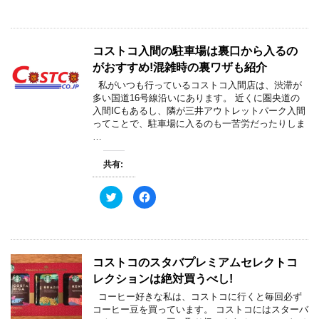
ッ
c
ク
e
し
b
て
o
T
o
w
k
コストコ入間の駐車場は裏口から入るの
i
で
t
共
がおすすめ!混雑時の裏ワザも紹介
t
有
e
す
私がいつも行っているコストコ入間店は、渋滞が
r
る
で
に
多い国道16号線沿いにあります。 近くに圏央道の
共
は
入間ICもあるし、隣が三井アウトレットパーク入間
有
ク
(
リ
ってことで、駐車場に入るのも一苦労だったりしま
新
ッ
…
し
ク
い
し
ウ
て
ィ
く
共有:
ン
だ
ド
さ
ウ
い
ク
F
で
(
リ
a
開
新
ッ
c
き
し
ク
e
ま
い
し
b
す
ウ
て
o
)
ィ
T
o
ン
w
k
ド
コストコのスタバプレミアムセレクトコ
i
で
ウ
t
共
で
レクションは絶対買うべし!
t
有
開
e
す
き
コーヒー好きな私は、コストコに行くと毎回必ず
r
る
ま
で
に
す
コーヒー豆を買っています。 コストコにはスターバ
共
は
)