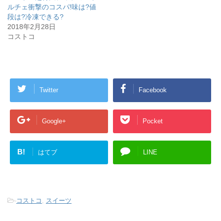
ン
だ
ルチェ衝撃のコスパ!味は?値
ド
さ
ウ
い
段は?冷凍できる?
で
(
開
新
2018年2月28日
き
し
コストコ
ま
い
す
ウ
)
ィ
ン
ド
ウ
で
開
き
Twitter
Facebook
ま
す
)
Google+
Pocket
B!
はてブ
LINE
-
コストコ
,
スイーツ