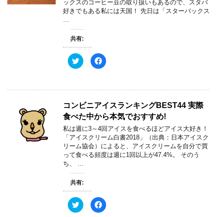
ックスのコーヒー豆の取り扱いもあるので、スタバ
有
ク
(
リ
好きでもある私には天国！ 先日は「スターバックス
新
ッ
…
し
ク
い
し
ウ
て
ィ
く
共有:
ン
だ
ド
さ
ウ
い
ク
F
で
(
リ
a
開
新
ッ
c
き
し
ク
e
ま
い
し
b
す
ウ
て
o
)
ィ
T
o
ン
w
k
ド
コンビニアイスランキングBEST44 実際
i
で
ウ
t
共
で
食べた中から本気でおすすめ!
t
有
開
e
す
き
私は週に3～4回アイスを食べるほどアイス大好き！
r
る
ま
で
に
す
「アイスクリーム白書2018」（出典：日本アイスク
共
は
)
リーム協会）によると、アイスクリームを自分で買
有
ク
(
リ
って食べる頻度は週に1回以上が47.4%。 そのう
新
ッ
ち、 …
し
ク
い
し
ウ
て
ィ
く
共有:
ン
だ
ド
さ
ウ
い
ク
F
で
(
リ
a
開
新
ッ
c
き
し