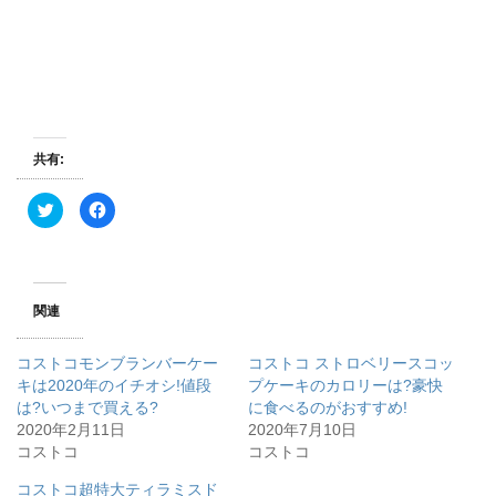
共有:
ク
F
リ
a
ッ
c
ク
e
し
b
て
o
T
o
w
k
関連
i
で
t
共
t
有
e
す
コストコモンブランバーケー
コストコ ストロベリースコッ
r
る
で
に
キは2020年のイチオシ!値段
プケーキのカロリーは?豪快
共
は
は?いつまで買える?
有
ク
に食べるのがおすすめ!
(
リ
2020年2月11日
2020年7月10日
新
ッ
し
ク
コストコ
コストコ
い
し
ウ
て
ィ
く
コストコ超特大ティラミスド