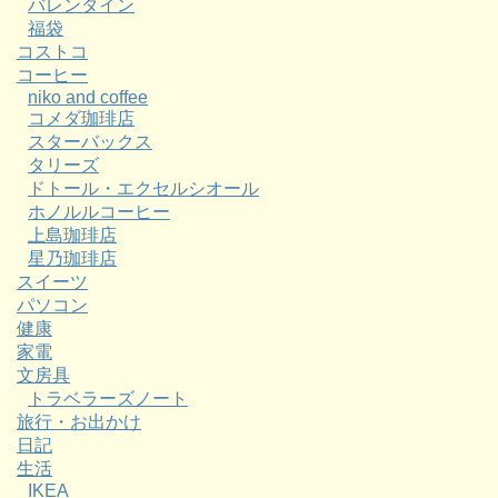
バレンタイン
福袋
コストコ
コーヒー
niko and coffee
コメダ珈琲店
スターバックス
タリーズ
ドトール・エクセルシオール
ホノルルコーヒー
上島珈琲店
星乃珈琲店
スイーツ
パソコン
健康
家電
文房具
トラベラーズノート
旅行・お出かけ
日記
生活
IKEA