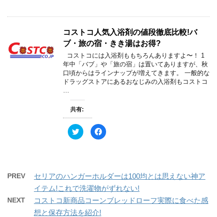
ク
e
ま
い
し
b
す
ウ
て
o
)
ィ
T
o
ン
w
k
ド
コストコ人気入浴剤の値段徹底比較!バ
i
で
ウ
t
共
で
ブ・旅の宿・きき湯はお得?
t
有
開
e
す
き
コストコには入浴剤ももちろんありますよ〜！ 1
r
る
ま
で
に
す
年中「バブ」や「旅の宿」は置いてありますが、秋
共
は
)
口頃からはラインナップが増えてきます。 一般的な
有
ク
(
リ
ドラッグストアにあるおなじみの入浴剤もコストコ
新
ッ
…
し
ク
い
し
ウ
て
ィ
く
共有:
ン
だ
ド
さ
ウ
い
ク
F
で
(
リ
a
開
新
ッ
c
き
し
ク
e
ま
い
し
b
す
ウ
て
o
)
ィ
T
o
ン
w
k
ド
PREV
セリアのハンガーホルダーは100均とは思えない神ア
i
で
ウ
t
共
で
イテム!これで洗濯物がずれない!
t
有
開
e
す
き
NEXT
コストコ新商品コーンブレッドローフ実際に食べた感
r
る
ま
で
に
す
想と保存方法を紹介!
共
は
)