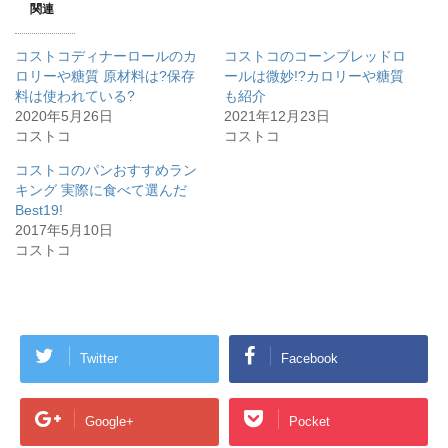
関連
i
で
t
共
t
有
e
す
コストコディナーロールのカ
コストコのコーンブレッドロ
r
る
で
に
ロリーや糖質 原材料は?保存
ールは微妙!?カロリーや糖質
共
は
料は使われている?
有
ク
も紹介
(
リ
2020年5月26日
2021年12月23日
新
ッ
し
ク
コストコ
コストコ
い
し
ウ
て
ィ
く
コストコのパンおすすめラン
ン
だ
キング 実際に食べて選んだ
ド
さ
ウ
い
Best19!
で
(
開
新
2017年5月10日
き
し
コストコ
ま
い
す
ウ
)
ィ
ン
ド
ウ
で
開
き
Twitter
Facebook
ま
す
)
Google+
Pocket