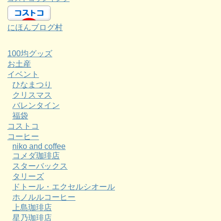
にほんブログ村
100均グッズ
お土産
イベント
ひなまつり
クリスマス
バレンタイン
福袋
コストコ
コーヒー
niko and coffee
コメダ珈琲店
スターバックス
タリーズ
ドトール・エクセルシオール
ホノルルコーヒー
上島珈琲店
星乃珈琲店