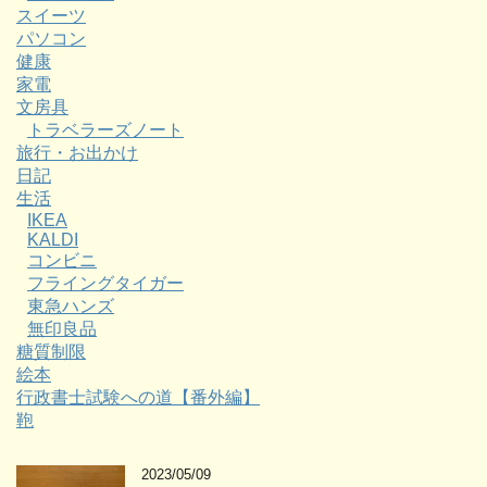
スイーツ
パソコン
健康
家電
文房具
トラベラーズノート
旅行・お出かけ
日記
生活
IKEA
KALDI
コンビニ
フライングタイガー
東急ハンズ
無印良品
糖質制限
絵本
行政書士試験への道【番外編】
鞄
2023/05/09