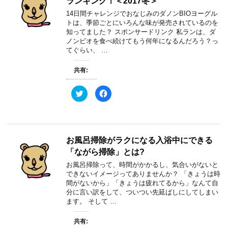
ランキング！＜2017冬＞
ウ
t
有
で
e
す
開
14日間チャレンジでおなじみのダノンBIOヨーグル
r
る
き
で
に
トは、季節ごとにいろんな味が発売されているのを
ま
共
は
す
知ってました？ スポンサードリンク 私ランは、ダ
有
ク
)
(
リ
ノンビオを食べ続けてもう何年になるんだろう？っ
新
ッ
てぐらい、 …
し
ク
い
し
ウ
て
ィ
く
共有:
ン
だ
ド
さ
ウ
い
ク
F
で
(
リ
a
開
新
ッ
c
き
し
ク
e
ま
い
し
b
す
ウ
て
o
)
ィ
T
o
ン
w
k
ド
お風呂掃除がラクになる入浴中にできる
i
で
ウ
t
共
で
「ながら掃除」とは?
t
有
開
e
す
き
お風呂掃除って、時間がかかるし、気合いがないと
r
る
ま
で
に
す
できないイメージってありませんか？ 「きょうは時
共
は
)
間がないから」「きょうは疲れてるから」なんて自
有
ク
(
リ
分に言い訳をして、ついつい先延ばしにしてしまい
新
ッ
ます。 そして …
し
ク
い
し
ウ
て
ィ
く
共有:
ン
だ