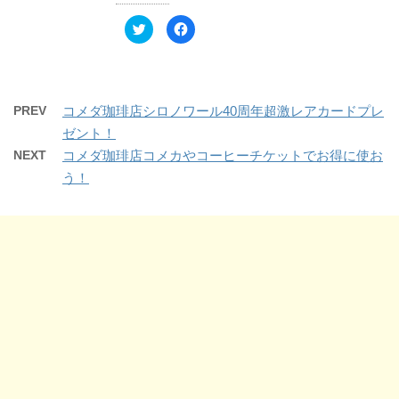
ド
さ
ウ
い
ク
F
で
(
リ
a
開
新
ッ
c
き
し
ク
e
ま
い
し
b
す
ウ
て
o
)
ィ
T
o
ン
w
k
ド
PREV
コメダ珈琲店シロノワール40周年超激レアカードプレ
i
で
ウ
t
共
で
ゼント！
t
有
開
e
す
き
NEXT
コメダ珈琲店コメカやコーヒーチケットでお得に使お
r
る
ま
で
に
す
う！
共
は
)
有
ク
(
リ
新
ッ
し
ク
い
し
ウ
て
ィ
く
ン
だ
ド
さ
ウ
い
で
(
開
新
き
し
ま
い
す
ウ
)
ィ
ン
ド
ウ
で