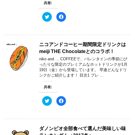
ィ
く
共有:
ン
だ
ド
さ
ウ
い
ク
F
で
(
リ
a
開
新
ッ
c
き
し
ク
e
ま
い
し
b
す
ウ
て
o
)
ィ
T
o
ン
w
k
ド
ニコアンドコーヒー期間限定ドリンクは
i
で
ウ
t
共
で
meiji THE Chocolateとのコラボ！
t
有
開
e
す
き
niko and … COFFEEで、バレンタインの季節にぴ
r
る
ま
で
に
す
ったりな限定のプレミアムなホットドリンクが1月
共
は
)
19日（金）から登場しています。 早速どんなドリ
有
ク
(
リ
ンクかご紹介します！ 目次1 プレ …
新
ッ
し
ク
い
し
共有:
ウ
て
ィ
く
ン
だ
ド
さ
ク
F
ウ
い
リ
a
で
(
ッ
c
開
新
ク
e
き
し
し
b
ま
い
て
o
す
ウ
T
o
)
ィ
w
k
ダノンビオ全部食べて選んだ美味しい味
ン
i
で
ド
t
共