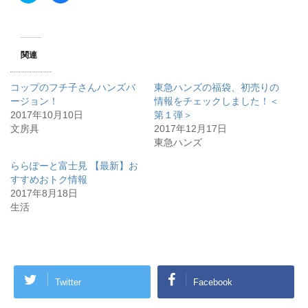
ッ
c
ク
e
し
b
て
o
T
o
w
k
関連
i
で
t
共
t
有
e
す
コップのフチ子さんハンズバ
東急ハンズの福袋、初売りの
r
る
で
に
ージョン！
情報をチェックしました！＜
共
は
2017年10月10日
有
ク
第１弾＞
(
リ
文房具
2017年12月17日
新
ッ
し
ク
東急ハンズ
い
し
ウ
て
ィ
く
ららぽーと富士見 【最新】お
ン
だ
すすめおトク情報
ド
さ
ウ
い
2017年8月18日
で
(
開
新
生活
き
し
ま
い
す
ウ
)
ィ
ン
ド
ウ
で
開
Twitter
Facebook
き
ま
す