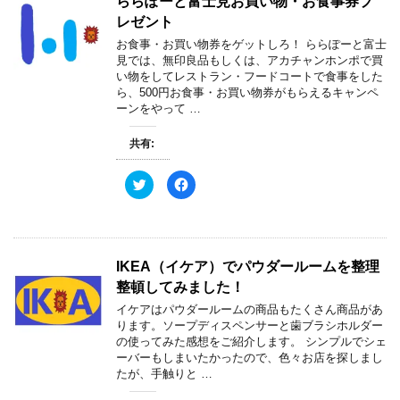
ららぽーと富士見お買い物・お食事券プ
レゼント
お食事・お買い物券をゲットしろ！ ららぽーと富士
見では、無印良品もしくは、アカチャンホンポで買
い物をしてレストラン・フードコートで食事をした
ら、500円お食事・お買い物券がもらえるキャンペ
ーンをやって …
共有:
ク
F
リ
a
ッ
c
ク
e
し
b
て
o
T
o
w
k
IKEA（イケア）でパウダールームを整理
i
で
t
共
整頓してみました！
t
有
e
す
イケアはパウダールームの商品もたくさん商品があ
r
る
で
に
ります。ソープディスペンサーと歯ブラシホルダー
共
は
の使ってみた感想をご紹介します。 シンプルでシェ
有
ク
(
リ
ーバーもしまいたかったので、色々お店を探しまし
新
ッ
たが、手触りと …
し
ク
い
し
ウ
て