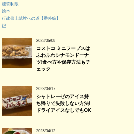
糖質制限
絵本
行政書士試験への道【番外編】
鞄
2023/05/09
コストコ ミニフープスは
ふわふわシナモンドーナ
ツ!食べ方や保存方法もチ
ェック
2023/04/17
シャトレーゼのアイス持
ち帰りで失敗しない方法!
ドライアイスなしでもOK
2023/04/12