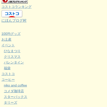
コストコランキング
にほんブログ村
100均グッズ
お土産
イベント
ひなまつり
クリスマス
バレンタイン
福袋
コストコ
コーヒー
niko and coffee
コメダ珈琲店
スターバックス
タリーズ