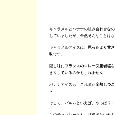
キャラメルとバナナの組み合わせなの
していましたが、全然そんなことはな
キャラメルアイスは、
思ったより甘さ
味
です。
隠し味に
フランスのロレーヌ産岩塩
を
きりしているのかもしれません。
バナナアイスも、これまた
全然しつこ
～
そして、パルムといえば、やっぱり
コ
このチョコレートも、甘過ぎないセミ