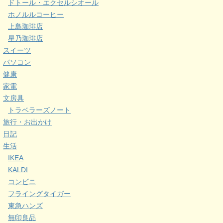
ドトール・エクセルシオール
ホノルルコーヒー
上島珈琲店
星乃珈琲店
スイーツ
パソコン
健康
家電
文房具
トラベラーズノート
旅行・お出かけ
日記
生活
IKEA
KALDI
コンビニ
フライングタイガー
東急ハンズ
無印良品