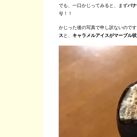
でも、一口かじってみると、まず
バナ
り
！！
かじった後の写真で申し訳ないのです
ス
と、
キャラメルアイスがマーブル状