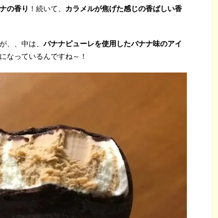
ナの香り
！続いて、
カラメルが焦げた感じの香ばしい香
が、、中は、
バナナピューレを使用したバナナ味のアイ
になっているんですね～！