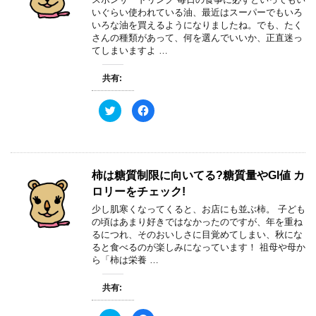
いぐらい使われている油、最近はスーパーでもいろ
いろな油を買えるようになりましたね。でも、たく
さんの種類があって、何を選んでいいか、正直迷っ
てしまいますよ …
共有:
ク
F
リ
a
ッ
c
ク
e
し
b
て
o
T
o
w
k
柿は糖質制限に向いてる?糖質量やGI値 カ
i
で
t
共
ロリーをチェック!
t
有
e
す
少し肌寒くなってくると、お店にも並ぶ柿。 子ども
r
る
で
に
の頃はあまり好きではなかったのですが、年を重ね
共
は
るにつれ、そのおいしさに目覚めてしまい、秋にな
有
ク
(
リ
ると食べるのが楽しみになっています！ 祖母や母か
新
ッ
ら「柿は栄養 …
し
ク
い
し
ウ
て
ィ
く
共有:
ン
だ
ド
さ
ウ
い