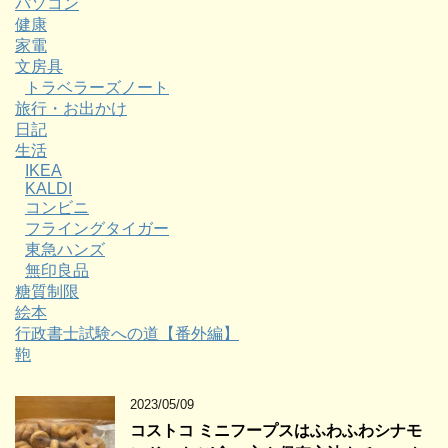
パソコン
健康
家電
文房具
トラベラーズノート
旅行・お出かけ
日記
生活
IKEA
KALDI
コンビニ
フライングタイガー
東急ハンズ
無印良品
糖質制限
絵本
行政書士試験への道【番外編】
鞄
2023/05/09
コストコ ミニフープスはふわふわシナモ