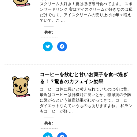
で
に
す
スクリーム大好き！夏はほぼ毎日食べてます。 スポ
共
は
)
ンサードリンク 実はアイスクリームが好きなのは私
有
ク
(
リ
だけでなく、アイスクリームの売り上げは年々増え
新
ッ
ていて、こ …
し
ク
い
し
ウ
て
ィ
く
共有:
ン
だ
ド
さ
ウ
い
ク
F
で
(
リ
a
開
新
ッ
c
き
し
ク
e
ま
い
し
b
す
ウ
て
o
)
ィ
T
o
ン
w
k
ド
コーヒーを飲むと甘いお菓子を食べ過ぎ
i
で
ウ
t
共
で
る！？驚きのカフェイン効果
t
有
開
e
す
き
コーヒーは体に悪いと考えられていたのは今は昔、
r
る
ま
で
に
す
最近はコーヒーは肝機能に良いとか、糖尿病の予防
共
は
)
に繋がるという健康効果がわかってきて、コーヒー
有
ク
(
リ
ダイエットなんていうものもありますよね。 私ラン
新
ッ
もコーヒーが好 …
し
ク
い
し
ウ
て
ィ
く
共有:
ン
だ
ド
さ
ウ
い
ク
F