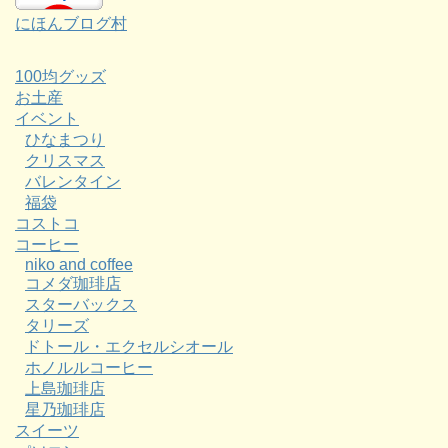
にほんブログ村
100均グッズ
お土産
イベント
ひなまつり
クリスマス
バレンタイン
福袋
コストコ
コーヒー
niko and coffee
コメダ珈琲店
スターバックス
タリーズ
ドトール・エクセルシオール
ホノルルコーヒー
上島珈琲店
星乃珈琲店
スイーツ