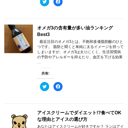
ク
F
で
(
リ
a
開
新
ッ
c
き
し
ク
e
ま
い
し
b
す
ウ
て
o
)
ィ
T
o
ン
w
k
ド
オメガ3の含有量が多い油ランキング
i
で
ウ
t
共
で
Best3
t
有
開
e
す
き
最近注目のオメガ3とは、不飽和多価脂肪酸のひと
r
る
ま
で
に
す
つです。 脂肪と聞くと単純に太るイメージを持って
共
は
)
しまいますが、オメガ3は太りにくく、生活習慣病
有
ク
(
リ
の予防やアレルギーを抑えたり、血圧を下げる効果
新
ッ
…
し
ク
い
し
ウ
て
ィ
く
共有:
ン
だ
ド
さ
ウ
い
ク
F
で
(
リ
a
開
新
ッ
c
き
し
ク
e
ま
い
し
b
す
ウ
て
o
)
ィ
T
o
ン
w
k
ド
アイスクリームでダイエット!?食べてOK
i
で
ウ
t
共
で
な理由とアイスの選び方
t
有
開
e
す
き
あなたはアイスクリームが好きですか？ ランはアイ
r
る
ま