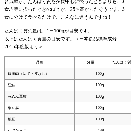
合成率が、たんぱく質を夕食中心に摂ったときよりも、3
食均等に摂ったときのほうが、25％高かったそうです。3
食に分けて食べるだけで、こんなに違うんですね！
たんぱく質の量は、1日100gが目安です。
以下はたんぱく質量の目安です。＜日本食品標準成分
2015年度版より＞
品目
分量
たんぱく質
鶏胸肉（ゆで・皮なし）
100g
紅鮭
100g
もめん豆腐
100g
絹豆腐
100g
納豆
100g
ゆでたまご
1個