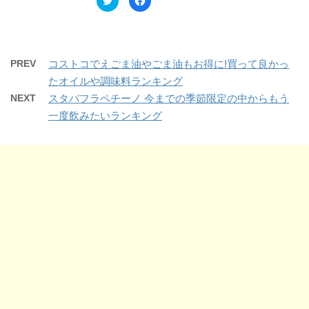
で
(
リ
a
開
新
ッ
c
き
し
ク
e
ま
い
し
b
す
ウ
て
o
)
ィ
T
o
ン
w
k
ド
PREV
コストコでえごま油やごま油もお得に!買って良かっ
i
で
ウ
t
共
で
たオイルや調味料ランキング
t
有
開
e
す
き
NEXT
スタバフラペチーノ 今までの季節限定の中からもう
r
る
ま
で
に
す
一度飲みたいランキング
共
は
)
有
ク
(
リ
新
ッ
し
ク
い
し
ウ
て
ィ
く
ン
だ
ド
さ
ウ
い
で
(
開
新
き
し
ま
い
す
ウ
)
ィ
ン
ド
ウ
で
開
き
ま