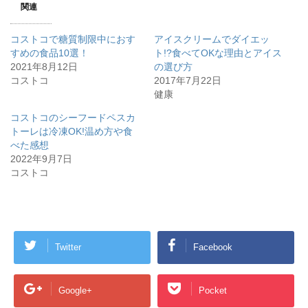
関連
i
で
t
共
t
有
e
す
コストコで糖質制限中におす
アイスクリームでダイエッ
r
る
で
に
すめの食品10選！
ト!?食べてOKな理由とアイス
共
は
2021年8月12日
有
ク
の選び方
(
リ
コストコ
2017年7月22日
新
ッ
し
ク
健康
い
し
ウ
て
ィ
く
コストコのシーフードペスカ
ン
だ
トーレは冷凍OK!温め方や食
ド
さ
ウ
い
べた感想
で
(
開
新
2022年9月7日
き
し
コストコ
ま
い
す
ウ
)
ィ
ン
ド
ウ
で
開
き
Twitter
Facebook
ま
す
)
Google+
Pocket