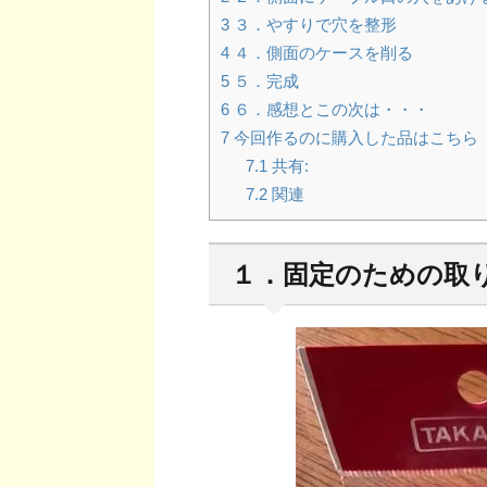
3
３．やすりで穴を整形
4
４．側面のケースを削る
5
５．完成
6
６．感想とこの次は・・・
7
今回作るのに購入した品はこちら
7.1
共有:
7.2
関連
１．固定のための取