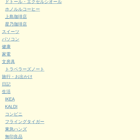
ドトール・エクセルシオール
ホノルルコーヒー
上島珈琲店
星乃珈琲店
スイーツ
パソコン
健康
家電
文房具
トラベラーズノート
旅行・お出かけ
日記
生活
IKEA
KALDI
コンビニ
フライングタイガー
東急ハンズ
無印良品