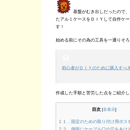
基盤がむき出しだったので、
たアルミケースをＤＩＹして自作ケー
す！
始める前にその為の工具を一通りそろ
初心者がＤＩＹのために購入すべ
作成した手順と苦労した点をご紹介し
目次
[
非表示
]
1
１．固定のための取り付け用ボス
2
２．側面にケーブル口の穴をあけ