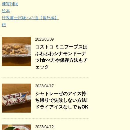
糖質制限
絵本
行政書士試験への道【番外編】
鞄
2023/05/09
コストコ ミニフープスは
ふわふわシナモンドーナ
ツ!食べ方や保存方法もチ
ェック
2023/04/17
シャトレーゼのアイス持
ち帰りで失敗しない方法!
ドライアイスなしでもOK
2023/04/12