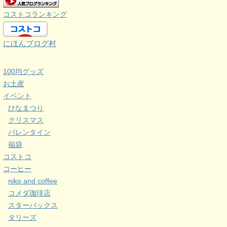
コストコランキング
にほんブログ村
100均グッズ
お土産
イベント
ひなまつり
クリスマス
バレンタイン
福袋
コストコ
コーヒー
niko and coffee
コメダ珈琲店
スターバックス
タリーズ