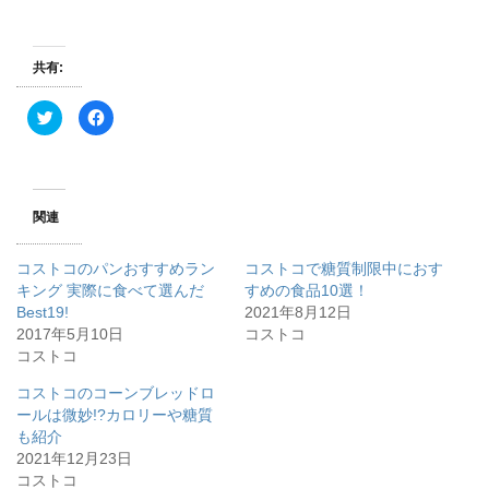
共有:
ク
F
リ
a
ッ
c
ク
e
し
b
て
o
T
o
w
k
関連
i
で
t
共
t
有
e
す
コストコのパンおすすめラン
コストコで糖質制限中におす
r
る
で
に
キング 実際に食べて選んだ
すめの食品10選！
共
は
Best19!
有
ク
2021年8月12日
(
リ
2017年5月10日
コストコ
新
ッ
し
ク
コストコ
い
し
ウ
て
ィ
く
コストコのコーンブレッドロ
ン
だ
ールは微妙!?カロリーや糖質
ド
さ
ウ
い
も紹介
で
(
開
新
2021年12月23日
き
し
コストコ
ま
い