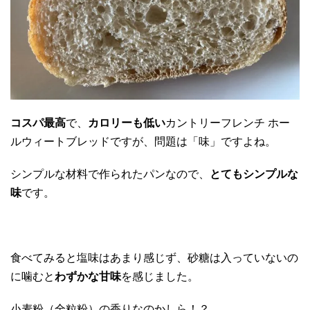
コスパ最高
で、
カロリーも低い
カントリーフレンチ ホー
ルウィートブレッドですが、問題は「味」ですよね。
シンプルな材料で作られたパンなので、
とてもシンプルな
味
です。
食べてみると塩味はあまり感じず、砂糖は入っていないの
に噛むと
わずかな甘味
を感じました。
小麦粉（全粒粉）の香りなのかしら！？