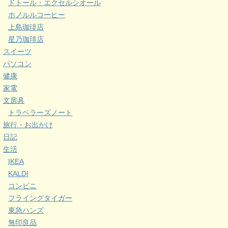
ドトール・エクセルシオール
ホノルルコーヒー
上島珈琲店
星乃珈琲店
スイーツ
パソコン
健康
家電
文房具
トラベラーズノート
旅行・お出かけ
日記
生活
IKEA
KALDI
コンビニ
フライングタイガー
東急ハンズ
無印良品