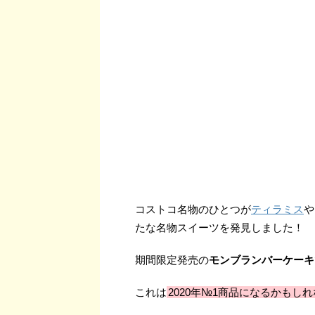
コストコ名物のひとつが
ティラミス
や
たな名物スイーツを発見しました！
期間限定発売の
モンブランバーケーキ
これは
2020年№1商品になるかもし