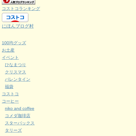
コストコランキング
にほんブログ村
100均グッズ
お土産
イベント
ひなまつり
クリスマス
バレンタイン
福袋
コストコ
コーヒー
niko and coffee
コメダ珈琲店
スターバックス
タリーズ