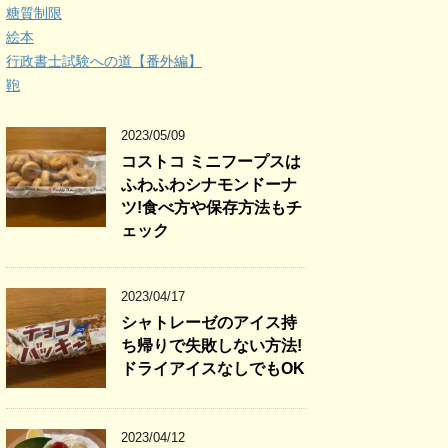
糖質制限
絵本
行政書士試験への道【番外編】
鞄
2023/05/09
コストコ ミニフープスは
ふわふわシナモンドーナ
ツ!食べ方や保存方法もチ
ェック
2023/04/17
シャトレーゼのアイス持
ち帰りで失敗しない方法!
ドライアイスなしでもOK
2023/04/12