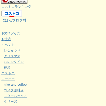
コストコランキング
にほんブログ村
100均グッズ
お土産
イベント
ひなまつり
クリスマス
バレンタイン
福袋
コストコ
コーヒー
niko and coffee
コメダ珈琲店
スターバックス
タリーズ