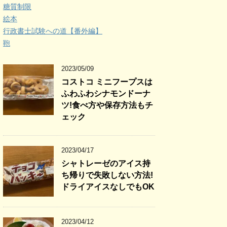
糖質制限
絵本
行政書士試験への道【番外編】
鞄
2023/05/09
コストコ ミニフープスは
ふわふわシナモンドーナ
ツ!食べ方や保存方法もチ
ェック
2023/04/17
シャトレーゼのアイス持
ち帰りで失敗しない方法!
ドライアイスなしでもOK
2023/04/12