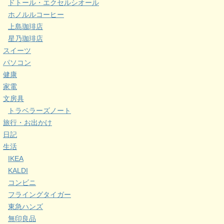
ドトール・エクセルシオール
ホノルルコーヒー
上島珈琲店
星乃珈琲店
スイーツ
パソコン
健康
家電
文房具
トラベラーズノート
旅行・お出かけ
日記
生活
IKEA
KALDI
コンビニ
フライングタイガー
東急ハンズ
無印良品