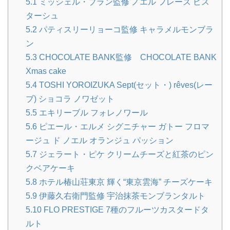
5.1
ミッシェル・ブラン監修 ノエル フレーズ ピス
ターシュ
5.2
パティスリーリョーコ監修 キャラメルモンブラ
ン
5.3
CHOCOLATE BANK監修 CHOCOLATE BANK
Xmas cake
5.4
TOSHI YOROIZUKA Sept(セット・) rêves(レー
ブ) ショコラ ノワゼット
5.5
エキリーブル フォレノワール
5.6
ピエール・エルメ シグニチャー ガトー フロマ
ージュ ド ノエル オランジュ パッション
5.7
ジェラート・ピケ クリームチーズと紅茶のピン
クベアケーキ
5.8
ホテル椿山荘東京 輝く“東京雲海” チーズケーキ
5.9
伊藤久右衛門監修 宇治抹茶モンブランタルト
5.10
FLO PRESTIGE 7種のフルーツカスタードタ
ルト