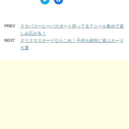
リ
a
開
新
ッ
c
き
し
ク
e
ま
い
し
b
す
ウ
て
o
)
ィ
T
o
ン
w
k
ド
PREV
スタバコーヒーパスポート持ってる？シール集めて楽
i
で
ウ
t
共
で
しみ広がる！
t
有
開
e
す
き
NEXT
クリスマスカードならこれ！子供も絶対に喜ぶカード
r
る
ま
で
に
す
５選
共
は
)
有
ク
(
リ
新
ッ
し
ク
い
し
ウ
て
ィ
く
ン
だ
ド
さ
ウ
い
で
(
開
新
き
し
ま
い
す
ウ
)
ィ
ン
ド
ウ
で
開
き
ま