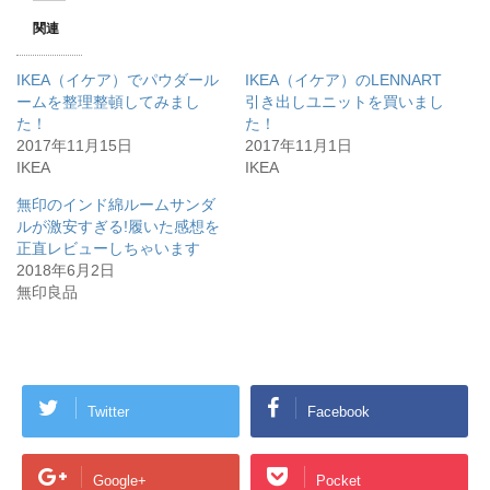
T
o
w
k
関連
i
で
t
共
t
有
e
す
IKEA（イケア）でパウダール
IKEA（イケア）のLENNART
r
る
で
に
ームを整理整頓してみまし
引き出しユニットを買いまし
共
は
た！
有
ク
た！
(
リ
2017年11月15日
2017年11月1日
新
ッ
し
ク
IKEA
IKEA
い
し
ウ
て
ィ
く
無印のインド綿ルームサンダ
ン
だ
ルが激安すぎる!履いた感想を
ド
さ
ウ
い
正直レビューしちゃいます
で
(
開
新
2018年6月2日
き
し
無印良品
ま
い
す
ウ
)
ィ
ン
ド
ウ
で
開
き
Twitter
Facebook
ま
す
)
Google+
Pocket