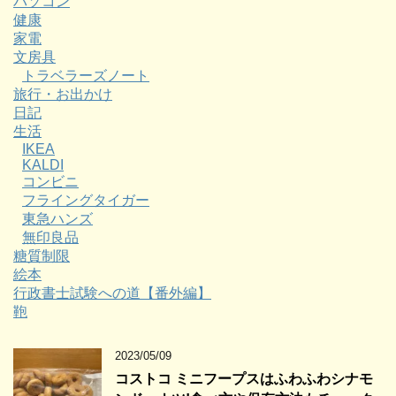
パソコン
健康
家電
文房具
トラベラーズノート
旅行・お出かけ
日記
生活
IKEA
KALDI
コンビニ
フライングタイガー
東急ハンズ
無印良品
糖質制限
絵本
行政書士試験への道【番外編】
鞄
2023/05/09
コストコ ミニフープスはふわふわシナモ