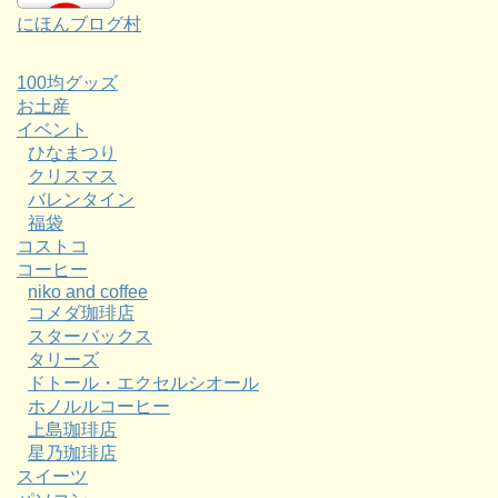
にほんブログ村
100均グッズ
お土産
イベント
ひなまつり
クリスマス
バレンタイン
福袋
コストコ
コーヒー
niko and coffee
コメダ珈琲店
スターバックス
タリーズ
ドトール・エクセルシオール
ホノルルコーヒー
上島珈琲店
星乃珈琲店
スイーツ