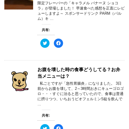
で
に
す
限定フレーバーの「キャラメル バナーヌ ショコ
共
は
)
ラ」が登場しました！ 早速食べた感想を正直にレビ
有
ク
(
リ
ューしますよ～ スポンサードリンク PARM（パル
新
ッ
ム）キ …
し
ク
い
し
ウ
て
ィ
く
共有:
ン
だ
ド
さ
ウ
い
ク
F
で
(
リ
a
開
新
ッ
c
き
し
ク
e
ま
い
し
b
す
ウ
て
o
)
ィ
T
o
ン
w
k
ド
お腹を壊した時の食事どうしてる？お弁
i
で
ウ
t
共
で
当メニューは？
t
有
開
e
す
き
私ごとですが「急性胃腸炎」になりました。 3日
r
る
ま
で
に
す
前からお腹を壊して、2～3時間おきにキューゴロゴ
共
は
)
ロ・・・すぐに治ると思っていたので、食事は普通
有
ク
(
リ
に摂りつつ、いちおうビオフェルミンS錠を飲んで
新
ッ
…
し
ク
い
し
ウ
て
ィ
く
共有:
ン
だ
ド
さ
ウ
い
ク
F
で
(