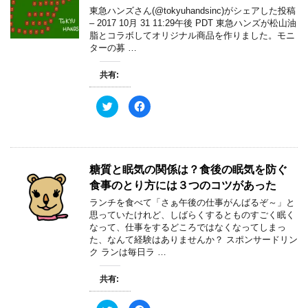
東急ハンズさん(@tokyuhandsinc)がシェアした投稿
– 2017 10月 31 11:29午後 PDT 東急ハンズが松山油
脂とコラボしてオリジナル商品を作りました。モニ
ターの募 …
共有:
ク
F
リ
a
ッ
c
ク
e
し
b
て
o
T
o
w
k
糖質と眠気の関係は？食後の眠気を防ぐ
i
で
t
共
食事のとり方には３つのコツがあった
t
有
e
す
ランチを食べて「さぁ午後の仕事がんばるぞ～」と
r
る
で
に
思っていたけれど、しばらくするとものすごく眠く
共
は
なって、仕事をするどころではなくなってしまっ
有
ク
(
リ
た、なんて経験はありませんか？ スポンサードリン
新
ッ
ク ランは毎日ラ …
し
ク
い
し
ウ
て
ィ
く
共有:
ン
だ
ド
さ
ウ
い