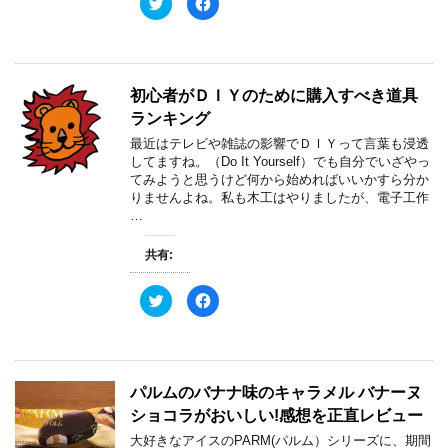
ク
F
で
(
リ
a
開
新
ッ
c
き
し
ク
e
ま
い
し
b
す
ウ
て
o
)
ィ
T
o
ン
w
k
ド
初心者がＤＩＹのために購入すべき道具
i
で
ウ
t
共
で
ランキング
t
有
開
e
す
き
最近はテレビや雑誌の影響でＤＩＹって言葉も浸透
r
る
ま
で
に
す
してますね。（Do It Yourself）でも自分でいざやっ
共
は
)
てみようと思うけど何から始めればいいかすら分か
有
ク
(
リ
りませんよね。私も木工はやりましたが、電子工作
新
ッ
…
し
ク
い
し
ウ
て
ィ
く
共有:
ン
だ
ド
さ
ウ
い
ク
F
で
(
リ
a
開
新
ッ
c
き
し
ク
e
ま
い
し
b
す
ウ
て
o
)
ィ
T
o
ン
w
k
ド
パルムのバナナ味のキャラメル バナーヌ
i
で
ウ
t
共
で
ショコラがおいしい!感想を正直レビュー
t
有
開
e
す
き
大好きなアイスのPARM(パルム）シリーズに、期間
r
る
ま